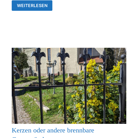
GOTTESDIENSTE
WEITERLESEN
&
VERANSTALTUNGEN
DER
EV.
KIRCHENGEMEINDEN
FRANKENTHAL
UND
RÜDERSDORF-
KRAFTSDORF
Kerzen oder andere brennbare