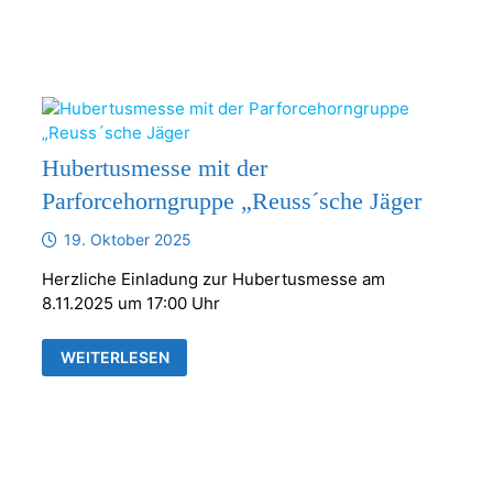
MACH
MIT
BEIM
KRIPPENSPIEL!
Hubertusmesse mit der
Parforcehorngruppe „Reuss´sche Jäger
19. Oktober 2025
Herzliche Einladung zur Hubertusmesse am
8.11.2025 um 17:00 Uhr
HUBERTUSMESSE
WEITERLESEN
MIT
DER
PARFORCEHORNGRUPPE
„REUSS
´SCHE
JÄGER