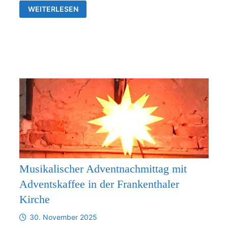
VERBINDLICHE
WEITERLESEN
ZUSAMMENARBEIT
ZWISCHEN
DER
KIRCHGEMEINDE
FRANKENTHAL
UND
DER
KIRCHENGEMEINDE
RÜDERSDORF-
KRAFTSDORF
AB
1.1.2026
Musikalischer Adventnachmittag mit
Adventskaffee in der Frankenthaler
Kirche
30. November 2025