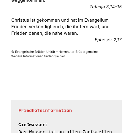
weggenommen.
Fröhliche
Zefanja 3,14-15
Orgelstücke und
12.08.2026
19:00 Uhr
Lieder zum Mitsingen
Christus ist gekommen und hat im Evangelium
Kirche Gera-
Frankenthal, Am Gerberg,
Frieden verkündigt euch, die ihr fern wart, und
07548 Gera
Frieden denen, die nahe waren.
Epheser 2,17
Frankenthal - Offene
© Evangelische Brüder-Unität – Herrnhuter Brüdergemeine
Kirche mit
Weitere Informationen finden Sie hier
Bilderausstellung:
„Kirchen aus Gera
und der Umgebung
15.08.2026
11:00 Uhr
nordwestlich von
Gera“
Kirche Gera-
Frankenthal, Am Gerberg,
07548 Gera
Friedhofsinformation
Frankenthal - Offene
Kirche mit
Gießwasser:
Bilderausstellung:
Das Wasser ist an allen Zapfstellen 