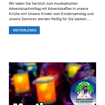
Wir laden Sie herzlich zum musikalischen
Adventsnachmittag mit Adventskaffee in unsere
Kirche ein! Unsere Kinder vom Kindersamstag und
unsere Senioren werden fleißig für Sie backen. …
MUSIKALISCHER
WEITERLESEN
ADVENTNACHMITTAG
MIT
ADVENTSKAFFEE
IN
DER
FRANKENTHALER
KIRCHE