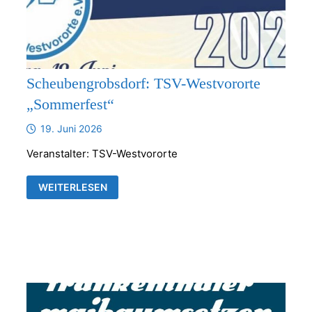
Scheubengrobsdorf: TSV-Westvororte
„Sommerfest“
19. Juni 2026
Veranstalter: TSV-Westvororte
SCHEUBENGROBSDORF:
WEITERLESEN
TSV-
WESTVORORTE
„SOMMERFEST“