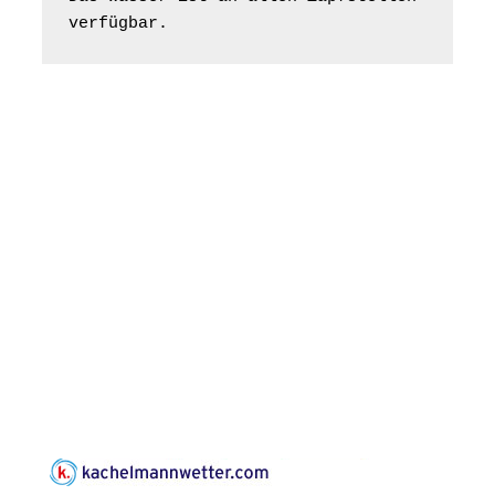
„Kirchen aus Gera
verfügbar.
und der Umgebung
16.08.2026
11:00 Uhr
nordwestlich von
Gera“
Kirche Gera-
Frankenthal, Am Gerberg,
07548 Gera
Konzert: Kraftsdorfer
Musiksommer:
Leonard Cohen
Programm mit Tom
16.08.2026
17:00 Uhr
Horn aus Weimar
07586 Kraftsdorf,
Kirchsteig 1, St Peter &
Paul Kirche
Gottesdienst im
Seniorenheim
Harpersdorf
20.08.2026
09:30 Uhr
Seniorenwohnanlage