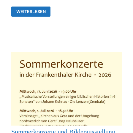
AUSSTELLUNG
WEITERLESEN
VON
JÖRG
NEUHÄUSER
IN
DER
ALLERHEILIGENKIRCHE
FRANKENTHAL
Sommerkonzerte und Bilderausstellung