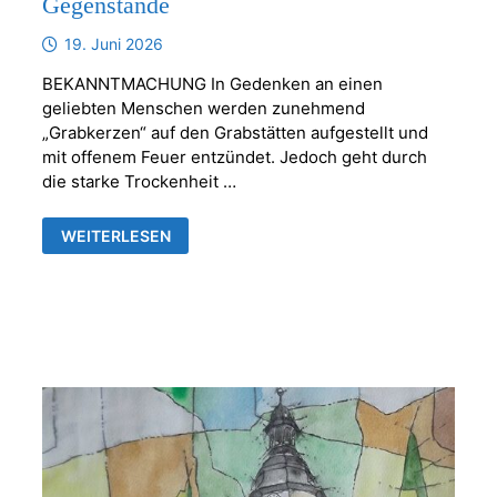
Gegenstände
19. Juni 2026
BEKANNTMACHUNG In Gedenken an einen
geliebten Menschen werden zunehmend
„Grabkerzen“ auf den Grabstätten aufgestellt und
mit offenem Feuer entzündet. Jedoch geht durch
die starke Trockenheit …
KERZEN
WEITERLESEN
ODER
ANDERE
BRENNBARE
GEGENSTÄNDE