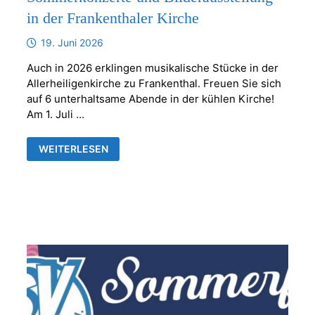
in der Frankenthaler Kirche
19. Juni 2026
Auch in 2026 erklingen musikalische Stücke in der
Allerheiligenkirche zu Frankenthal. Freuen Sie sich
auf 6 unterhaltsame Abende in der kühlen Kirche!
Am 1. Juli …
SOMMERKONZERTE
WEITERLESEN
UND
BILDERAUSSTELLUNG
IN
DER
FRANKENTHALER
KIRCHE