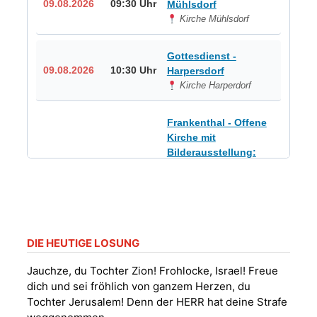
09.08.2026
09:30 Uhr
Mühlsdorf
Kirche Mühlsdorf
Gottesdienst -
09.08.2026
10:30 Uhr
Harpersdorf
Kirche Harperdorf
Frankenthal - Offene
Kirche mit
Bilderausstellung:
„Kirchen aus Gera
und der Umgebung
09.08.2026
11:00 Uhr
nordwestlich von
Gera“
Kirche Gera-
Frankenthal, Am Gerberg,
DIE HEUTIGE LOSUNG
07548 Gera
Jauchze, du Tochter Zion! Frohlocke, Israel! Freue
dich und sei fröhlich von ganzem Herzen, du
Sommerkonzert -
Tochter Jerusalem! Denn der HERR hat deine Strafe
„Sommerorgel“