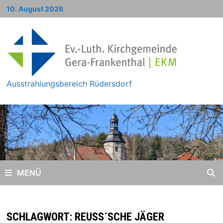
Zum
10. August 2026
Inhalt
springen
Ausstrahlungsbereich Rüdersdorf
MENÜ
SCHLAGWORT:
REUSS´SCHE JÄGER