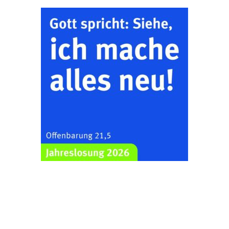
26.08.2026
16:00 Uhr
Ev. Pfarramt
Rüdersdorf 30, 07586
Kraftsdorf
Sommerkonzert - „Ein
Liederabend“
26.08.2026
19:00 Uhr
Kirche Gera-
Frankenthal, Am Gerberg,
07548 Gera
Frankenthal - Offene
Kirche mit
Bilderausstellung:
„Kirchen aus Gera
und der Umgebung
29.08.2026
11:00 Uhr
nordwestlich von
Gera“
Kirche Gera-
Frankenthal, Am Gerberg,
07548 Gera