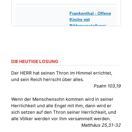
Frankenthal - Offene
Kirche mit
Bilderausstellung:
„Kirchen aus Gera
und der Umgebung
16.08.2026
11:00 Uhr
nordwestlich von
Gera“
Kirche Gera-
DIE HEUTIGE LOSUNG
Frankenthal, Am Gerberg,
07548 Gera
Der HERR hat seinen Thron im Himmel errichtet,
und sein Reich herrscht über alles.
Konzert: Kraftsdorfer
Psalm 103,19
Musiksommer:
Leonard Cohen
Wenn der Menschensohn kommen wird in seiner
Programm mit Tom
16.08.2026
17:00 Uhr
Herrlichkeit und alle Engel mit ihm, dann wird er
Horn aus Weimar
sich setzen auf den Thron seiner Herrlichkeit, und
07586 Kraftsdorf,
alle Völker werden vor ihm versammelt werden.
Kirchsteig 1, St Peter &
Matthäus 25,31-32
Paul Kirche