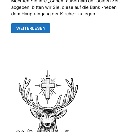
Möchten Sie Ihre „Gaben“ außerhalb der obigen Zeit
abgeben, bitten wir Sie, diese auf die Bank -neben
dem Haupteingang der Kirche- zu legen.
EINLADUNG
WEITERLESEN
ZUM
ERNTEDANKFEST