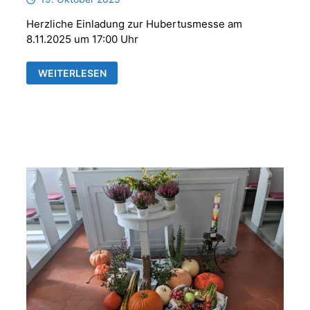
Herzliche Einladung zur Hubertusmesse am
8.11.2025 um 17:00 Uhr
HUBERTUSMESSE
WEITERLESEN
MIT
DER
PARFORCEHORNGRUPPE
„REUSS
´SCHE
JÄGER