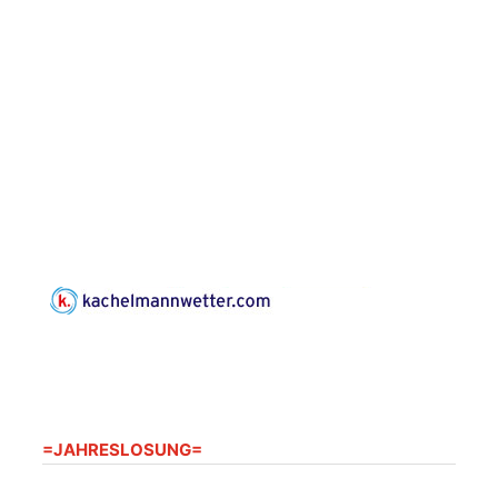
Familiengottesdienst
zum
Schuljahresbeginn in
23.08.2026
10:00 Uhr
Rüdersdorf
Ev. Pfarrkirche
Rüdersdorf, Rüdersdorf
30, 07586 Kraftsdorf
Frankenthal - Offene
Kirche mit
Bilderausstellung:
„Kirchen aus Gera
und der Umgebung
23.08.2026
11:00 Uhr
nordwestlich von
Gera“
Kirche Gera-
Frankenthal, Am Gerberg,
07548 Gera
=JAHRESLOSUNG=
Kreativnachmittag für
Klein & Groß