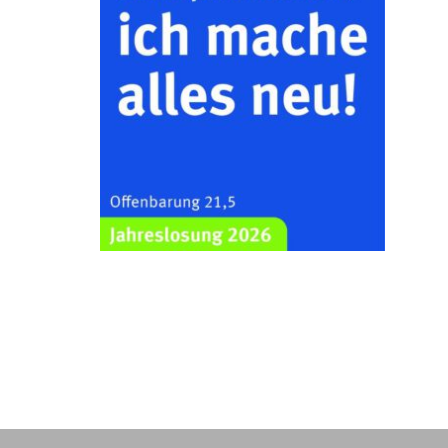
20.08.2026
09:30 Uhr
Gottesdienst im Seniorenheim
Harpersdorf
Seniorenwohnanlage "Wohnen Plus",
Harpersdorfer Str. 96a, 07586 Kraftsdorf
22.08.2026
11:00 Uhr
Frankenthal - Offene Kirche mit
Bilderausstellung: „Kirchen aus
Gera und der Umgebung
nordwestlich von Gera“
Kirche Gera-Frankenthal, Am
Gerberg, 07548 Gera
23.08.2026
10:00 Uhr
Zentraler Familiengottesdienst
zum Schuljahresbeginn in
Rüdersdorf
Ev. Pfarrkirche Rüdersdorf,
Rüdersdorf 30, 07586 Kraftsdorf