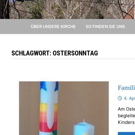
ÜBER UNSERE KIRCHE
SO FINDEN SIE UNS
SCHLAGWORT:
OSTERSONNTAG
Famili
4. Ap
Am Oste
begleit
Kinders