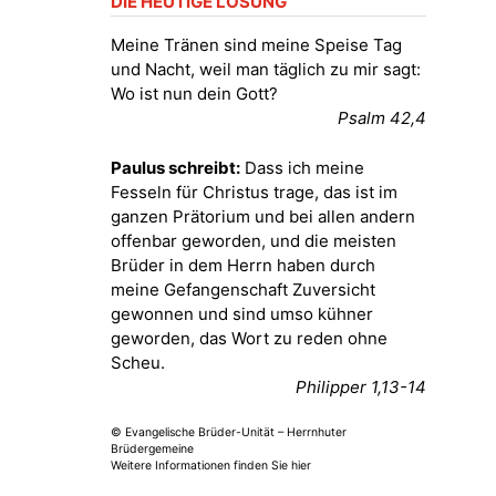
DIE HEUTIGE LOSUNG
Bilderausstellung: „Kirchen aus
Gera und der Umgebung
Meine Tränen sind meine Speise Tag
nordwestlich von Gera“
und Nacht, weil man täglich zu mir sagt:
Kirche Gera-Frankenthal, Am
Wo ist nun dein Gott?
Gerberg, 07548 Gera
Psalm 42,4
08.08.2026
11:00 Uhr
Paulus schreibt:
Dass ich meine
Frankenthal - Offene Kirche mit
Fesseln für Christus trage, das ist im
Bilderausstellung: „Kirchen aus
ganzen Prätorium und bei allen andern
Gera und der Umgebung
offenbar geworden, und die meisten
nordwestlich von Gera“
Brüder in dem Herrn haben durch
Kirche Gera-Frankenthal, Am
meine Gefangenschaft Zuversicht
Gerberg, 07548 Gera
gewonnen und sind umso kühner
geworden, das Wort zu reden ohne
09.08.2026
09:30 Uhr
Scheu.
Gottesdienst - Mühlsdorf
Philipper 1,13-14
Kirche Mühlsdorf
© Evangelische Brüder-Unität – Herrnhuter
Brüdergemeine
09.08.2026
10:30 Uhr
Weitere Informationen finden Sie hier
Gottesdienst - Harpersdorf