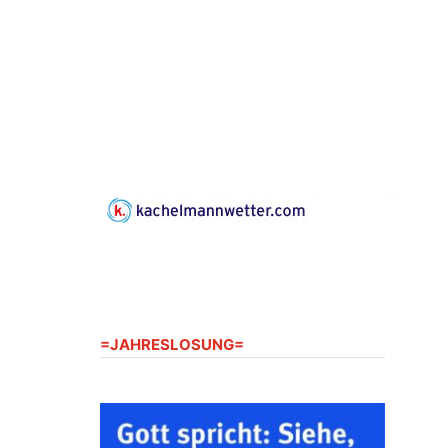
nordwestlich von Gera“
Kirche Gera-Frankenthal, Am
Gerberg, 07548 Gera
16.08.2026
11:00 Uhr
Frankenthal - Offene Kirche mit
Bilderausstellung: „Kirchen aus
Gera und der Umgebung
nordwestlich von Gera“
Kirche Gera-Frankenthal, Am
Gerberg, 07548 Gera
16.08.2026
17:00 Uhr
Konzert: Kraftsdorfer
Musiksommer: Leonard Cohen
=JAHRESLOSUNG=
Programm mit Tom Horn aus
Weimar
07586 Kraftsdorf, Kirchsteig 1, St
Peter & Paul Kirche