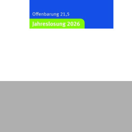
Kraftsdorf
26.08.2026
19:00 Uhr
Sommerkonzert - „Ein
Liederabend“
Kirche Gera-Frankenthal, Am
Gerberg, 07548 Gera
29.08.2026
11:00 Uhr
Frankenthal - Offene Kirche mit
Bilderausstellung: „Kirchen aus
Gera und der Umgebung
nordwestlich von Gera“
Kirche Gera-Frankenthal, Am
Gerberg, 07548 Gera
30.08.2026
09:30 Uhr
Gottesdienst in Mühlsdorf
Evang. Kirche in 07586 Mühlsdorf