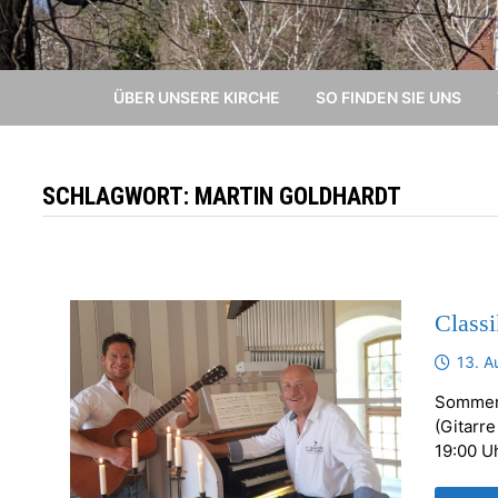
ÜBER UNSERE KIRCHE
SO FINDEN SIE UNS
SCHLAGWORT:
MARTIN GOLDHARDT
Class
13. A
Sommerk
(Gitarr
19:00 U