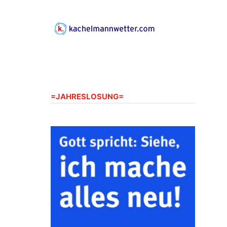
Gerberg, 07548 Gera
23.08.2026
10:00 Uhr
Zentraler Familiengottesdienst
zum Schuljahresbeginn in
Rüdersdorf
Ev. Pfarrkirche Rüdersdorf,
Rüdersdorf 30, 07586 Kraftsdorf
=JAHRESLOSUNG=
23.08.2026
11:00 Uhr
Frankenthal - Offene Kirche mit
Bilderausstellung: „Kirchen aus
Gera und der Umgebung
nordwestlich von Gera“
Kirche Gera-Frankenthal, Am
Gerberg, 07548 Gera
26.08.2026
16:00 Uhr
Kreativnachmittag für Klein &
Groß
Ev. Pfarramt Rüdersdorf 30, 07586