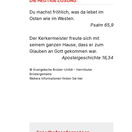
DIE HEUTIGE LOSUNG
Fröhliche Orgelstücke und Lieder
zum Mitsingen
Du machst fröhlich, was da lebet im
Kirche Gera-Frankenthal, Am
Osten wie im Westen.
Gerberg, 07548 Gera
Psalm 65,9
15.08.2026
11:00 Uhr
Der Kerkermeister freute sich mit
Frankenthal - Offene Kirche mit
seinem ganzen Hause, dass er zum
Bilderausstellung: „Kirchen aus
Glauben an Gott gekommen war.
Gera und der Umgebung
Apostelgeschichte 16,34
nordwestlich von Gera“
Kirche Gera-Frankenthal, Am
© Evangelische Brüder-Unität – Herrnhuter
Gerberg, 07548 Gera
Brüdergemeine
Weitere Informationen finden Sie hier
16.08.2026
11:00 Uhr
Frankenthal - Offene Kirche mit
Bilderausstellung: „Kirchen aus
Gera und der Umgebung
nordwestlich von Gera“
Kirche Gera-Frankenthal, Am
Gerberg, 07548 Gera