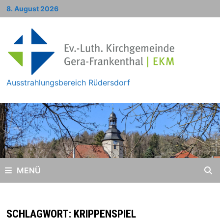
Zum
8. August 2026
Inhalt
springen
Ausstrahlungsbereich Rüdersdorf
MENÜ
SCHLAGWORT:
KRIPPENSPIEL