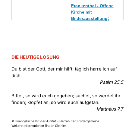
Frankenthal - Offene
Kirche mit
Bilderausstellung:
„Kirchen aus Gera
und der Umgebung
09.08.2026
11:00 Uhr
nordwestlich von
Gera“
Kirche Gera-
Frankenthal, Am Gerberg,
DIE HEUTIGE LOSUNG
07548 Gera
Du bist der Gott, der mir hilft; täglich harre ich auf
dich.
Sommerkonzert -
Psalm 25,5
„Sommerorgel“
Fröhliche
Bittet, so wird euch gegeben; suchet, so werdet ihr
Orgelstücke und
12.08.2026
19:00 Uhr
finden; klopfet an, so wird euch aufgetan.
Lieder zum Mitsingen
Matthäus 7,7
Kirche Gera-
Frankenthal, Am Gerberg,
07548 Gera
© Evangelische Brüder-Unität – Herrnhuter Brüdergemeine
Weitere Informationen finden Sie hier