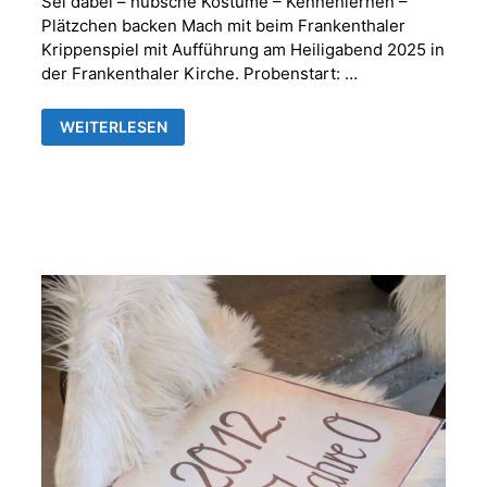
Sei dabei – hübsche Kostüme – Kennenlernen –
Plätzchen backen Mach mit beim Frankenthaler
Krippenspiel mit Aufführung am Heiligabend 2025 in
der Frankenthaler Kirche. Probenstart: …
WIR
WEITERLESEN
SUCHEN
DICH
–
MACH
MIT
BEIM
KRIPPENSPIEL!