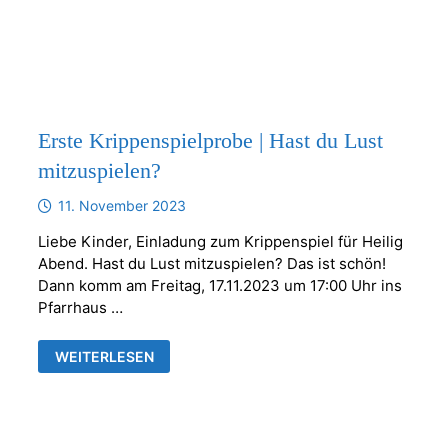
DIAKONIE
IN
FRANKENTHAL
Erste Krippenspielprobe | Hast du Lust
mitzuspielen?
11. November 2023
Liebe Kinder, Einladung zum Krippenspiel für Heilig
Abend. Hast du Lust mitzuspielen? Das ist schön!
Dann komm am Freitag, 17.11.2023 um 17:00 Uhr ins
Pfarrhaus …
ERSTE
WEITERLESEN
KRIPPENSPIELPROBE
|
HAST
DU
LUST
MITZUSPIELEN?