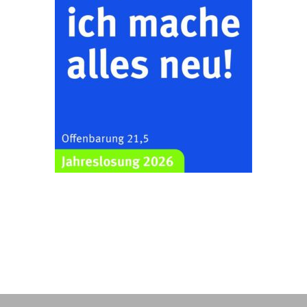
„Kirchen aus Gera
und der Umgebung
22.08.2026
11:00 Uhr
nordwestlich von
Gera“
Kirche Gera-
Frankenthal, Am Gerberg,
07548 Gera
Zentraler
Familiengottesdienst
zum
Schuljahresbeginn in
23.08.2026
10:00 Uhr
Rüdersdorf
Ev. Pfarrkirche
Rüdersdorf, Rüdersdorf
30, 07586 Kraftsdorf
Frankenthal - Offene
Kirche mit
Bilderausstellung:
„Kirchen aus Gera