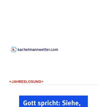
Konzert: Kraftsdorfer
Musiksommer:
Leonard Cohen
Programm mit Tom
16.08.2026
17:00 Uhr
Horn aus Weimar
07586 Kraftsdorf,
Kirchsteig 1, St Peter &
Paul Kirche
Gottesdienst im
Seniorenheim
Harpersdorf
20.08.2026
09:30 Uhr
Seniorenwohnanlage
"Wohnen Plus",
Harpersdorfer Str. 96a,
=JAHRESLOSUNG=
07586 Kraftsdorf
Frankenthal - Offene
Kirche mit
Bilderausstellung: