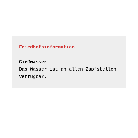
Frankenthal - Offene
Kirche mit
Bilderausstellung:
„Kirchen aus Gera
und der Umgebung
15.08.2026
11:00 Uhr
nordwestlich von
Gera“
Kirche Gera-
Friedhofsinformation
Frankenthal, Am Gerberg,
07548 Gera
Gießwasser:
Das Wasser ist an allen Zapfstellen 
Frankenthal - Offene
verfügbar.
Kirche mit
Bilderausstellung:
„Kirchen aus Gera
und der Umgebung
16.08.2026
11:00 Uhr
nordwestlich von
Gera“
Kirche Gera-
Frankenthal, Am Gerberg,
07548 Gera