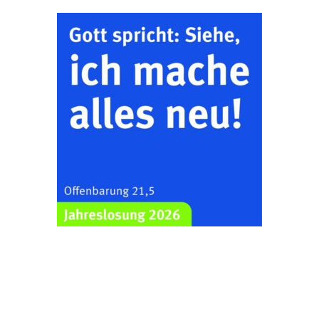
„Kirchen aus Gera
und der Umgebung
22.08.2026
11:00 Uhr
nordwestlich von
Gera“
Kirche Gera-
Frankenthal, Am Gerberg,
07548 Gera
Zentraler
Familiengottesdienst
zum
Schuljahresbeginn in
23.08.2026
10:00 Uhr
Rüdersdorf
Ev. Pfarrkirche
Rüdersdorf, Rüdersdorf
30, 07586 Kraftsdorf
Frankenthal - Offene
Kirche mit
Bilderausstellung:
„Kirchen aus Gera