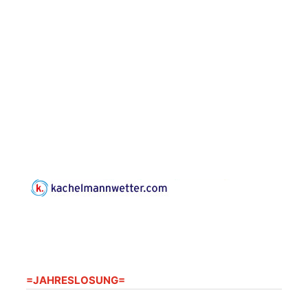
Konzert: Kraftsdorfer
Musiksommer:
Leonard Cohen
Programm mit Tom
16.08.2026
17:00 Uhr
Horn aus Weimar
07586 Kraftsdorf,
Kirchsteig 1, St Peter &
Paul Kirche
Gottesdienst im
Seniorenheim
Harpersdorf
20.08.2026
09:30 Uhr
Seniorenwohnanlage
"Wohnen Plus",
Harpersdorfer Str. 96a,
07586 Kraftsdorf
Frankenthal - Offene
=JAHRESLOSUNG=
Kirche mit
Bilderausstellung: