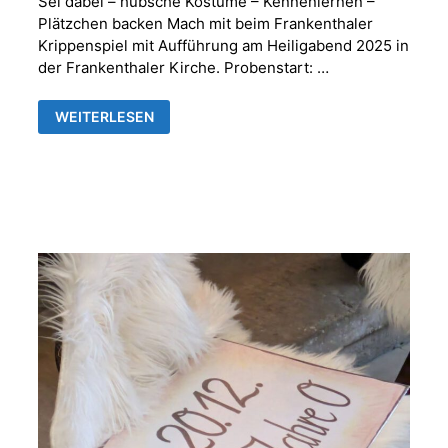
Sei dabei – hübsche Kostüme – Kennenlernen –
Plätzchen backen Mach mit beim Frankenthaler
Krippenspiel mit Aufführung am Heiligabend 2025 in
der Frankenthaler Kirche. Probenstart: …
WIR
WEITERLESEN
SUCHEN
DICH
–
MACH
MIT
BEIM
KRIPPENSPIEL!