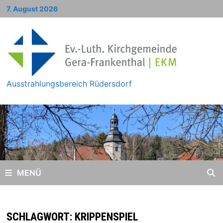
Zum
7. August 2026
Inhalt
springen
Ausstrahlungsbereich Rüdersdorf
MENÜ
SCHLAGWORT:
KRIPPENSPIEL