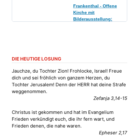
Frankenthal - Offene
Kirche mit
Bilderausstellung:
„Kirchen aus Gera
und der Umgebung
09.08.2026
11:00 Uhr
nordwestlich von
Gera“
Kirche Gera-
Frankenthal, Am Gerberg,
DIE HEUTIGE LOSUNG
07548 Gera
Jauchze, du Tochter Zion! Frohlocke, Israel! Freue
dich und sei fröhlich von ganzem Herzen, du
Sommerkonzert -
Tochter Jerusalem! Denn der HERR hat deine Strafe
„Sommerorgel“
weggenommen.
Fröhliche
Zefanja 3,14-15
Orgelstücke und
12.08.2026
19:00 Uhr
Lieder zum Mitsingen
Christus ist gekommen und hat im Evangelium
Kirche Gera-
Frankenthal, Am Gerberg,
Frieden verkündigt euch, die ihr fern wart, und
07548 Gera
Frieden denen, die nahe waren.
Epheser 2,17