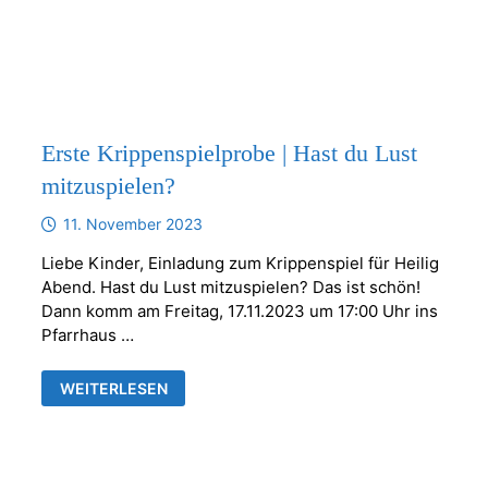
DIAKONIE
IN
FRANKENTHAL
Erste Krippenspielprobe | Hast du Lust
mitzuspielen?
11. November 2023
Liebe Kinder, Einladung zum Krippenspiel für Heilig
Abend. Hast du Lust mitzuspielen? Das ist schön!
Dann komm am Freitag, 17.11.2023 um 17:00 Uhr ins
Pfarrhaus …
ERSTE
WEITERLESEN
KRIPPENSPIELPROBE
|
HAST
DU
LUST
MITZUSPIELEN?