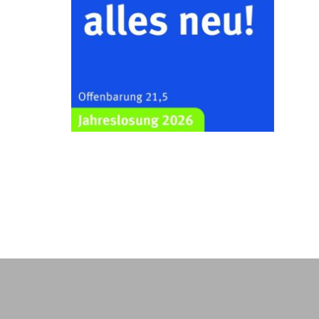
Kraftsdorf
26.08.2026
19:00 Uhr
Sommerkonzert - „Ein
Liederabend“
Kirche Gera-Frankenthal, Am
Gerberg, 07548 Gera
29.08.2026
11:00 Uhr
Frankenthal - Offene Kirche mit
Bilderausstellung: „Kirchen aus
Gera und der Umgebung
nordwestlich von Gera“
Kirche Gera-Frankenthal, Am
Gerberg, 07548 Gera
30.08.2026
09:30 Uhr
Gottesdienst in Mühlsdorf
Evang. Kirche in 07586 Mühlsdorf