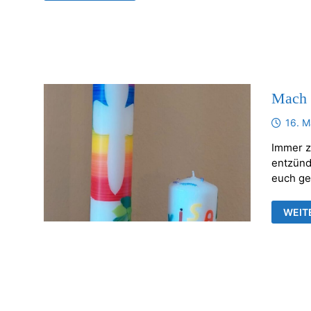
DER
WEIHNACHTSBÄCKEREI
Mach 
16. M
Immer z
entzünd
euch ge
MAC
WEIT
MIT!
KIND
IM
PFAR