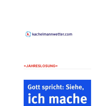
Gerberg, 07548 Gera
23.08.2026
10:00 Uhr
Zentraler Familiengottesdienst
zum Schuljahresbeginn in
Rüdersdorf
Ev. Pfarrkirche Rüdersdorf,
Rüdersdorf 30, 07586 Kraftsdorf
23.08.2026
11:00 Uhr
Frankenthal - Offene Kirche mit
Bilderausstellung: „Kirchen aus
Gera und der Umgebung
=JAHRESLOSUNG=
nordwestlich von Gera“
Kirche Gera-Frankenthal, Am
Gerberg, 07548 Gera
26.08.2026
16:00 Uhr
Kreativnachmittag für Klein &
Groß
Ev. Pfarramt Rüdersdorf 30, 07586