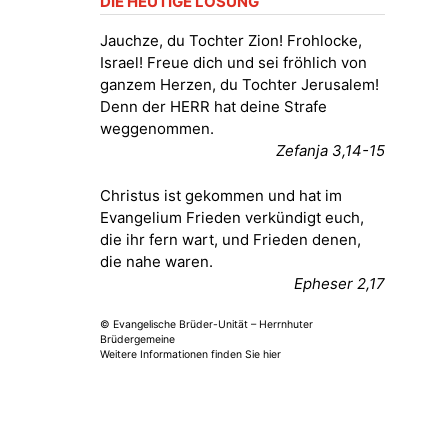
DIE HEUTIGE LOSUNG
Fröhliche Orgelstücke und Lieder
zum Mitsingen
Jauchze, du Tochter Zion! Frohlocke,
Kirche Gera-Frankenthal, Am
Israel! Freue dich und sei fröhlich von
Gerberg, 07548 Gera
ganzem Herzen, du Tochter Jerusalem!
Denn der HERR hat deine Strafe
15.08.2026
11:00 Uhr
weggenommen.
Frankenthal - Offene Kirche mit
Zefanja 3,14-15
Bilderausstellung: „Kirchen aus
Gera und der Umgebung
Christus ist gekommen und hat im
nordwestlich von Gera“
Evangelium Frieden verkündigt euch,
Kirche Gera-Frankenthal, Am
die ihr fern wart, und Frieden denen,
Gerberg, 07548 Gera
die nahe waren.
Epheser 2,17
16.08.2026
11:00 Uhr
Frankenthal - Offene Kirche mit
© Evangelische Brüder-Unität – Herrnhuter
Bilderausstellung: „Kirchen aus
Brüdergemeine
Gera und der Umgebung
Weitere Informationen finden Sie hier
nordwestlich von Gera“
Kirche Gera-Frankenthal, Am
Gerberg, 07548 Gera