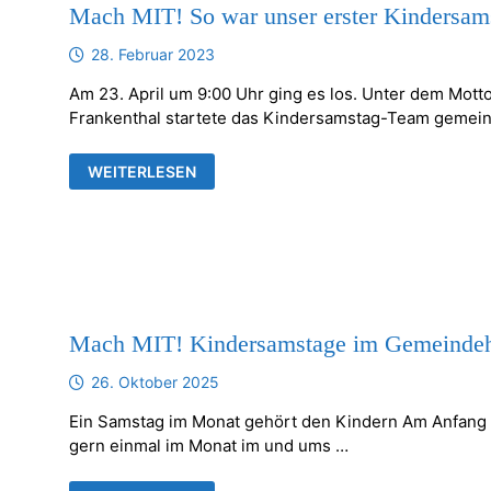
Mach MIT! So war unser erster Kindersam
28. Februar 2023
Am 23. April um 9:00 Uhr ging es los. Unter dem Mo
Frankenthal startete das Kindersamstag-Team gemein
MACH
WEITERLESEN
MIT!
SO
WAR
UNSER
ERSTER
KINDERSAMSTAG
Mach MIT! Kindersamstage im Gemeindeh
26. Oktober 2025
Ein Samstag im Monat gehört den Kindern Am Anfang wa
gern einmal im Monat im und ums …