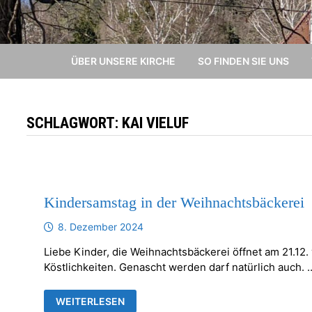
ÜBER UNSERE KIRCHE
SO FINDEN SIE UNS
SCHLAGWORT:
KAI VIELUF
Kindersamstag in der Weihnachtsbäckerei
8. Dezember 2024
Liebe Kinder, die Weihnachtsbäckerei öffnet am 21.12.
Köstlichkeiten. Genascht werden darf natürlich auch. 
KINDERSAMSTAG
WEITERLESEN
IN