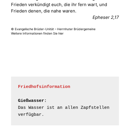
Frankenthal, Am Gerberg,
Frieden verkündigt euch, die ihr fern wart, und
07548 Gera
Frieden denen, die nahe waren.
Epheser 2,17
Frankenthal - Offene
© Evangelische Brüder-Unität – Herrnhuter Brüdergemeine
Kirche mit
Weitere Informationen finden Sie hier
Bilderausstellung:
„Kirchen aus Gera
und der Umgebung
15.08.2026
11:00 Uhr
nordwestlich von
Gera“
Kirche Gera-
Frankenthal, Am Gerberg,
07548 Gera
Friedhofsinformation
Frankenthal - Offene
Kirche mit
Gießwasser:
Bilderausstellung:
Das Wasser ist an allen Zapfstellen 
„Kirchen aus Gera
verfügbar.
und der Umgebung
16.08.2026
11:00 Uhr
nordwestlich von
Gera“