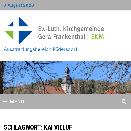
Zum
7. August 2026
Inhalt
springen
Ausstrahlungsbereich Rüdersdorf
MENÜ
SCHLAGWORT:
KAI VIELUF