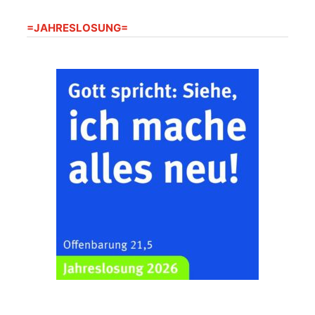
Frankenthal - Offene
=JAHRESLOSUNG=
Kirche mit
Bilderausstellung:
„Kirchen aus Gera
und der Umgebung
22.08.2026
11:00 Uhr
nordwestlich von
Gera“
Kirche Gera-
Frankenthal, Am Gerberg,
07548 Gera
Zentraler
Familiengottesdienst
zum
Schuljahresbeginn in
23.08.2026
10:00 Uhr
Rüdersdorf
Ev. Pfarrkirche
Rüdersdorf, Rüdersdorf
30, 07586 Kraftsdorf