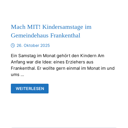
ERSTER
KINDERSAMSTAG
Mach MIT! Kindersamstage im
Gemeindehaus Frankenthal
26. Oktober 2025
Ein Samstag im Monat gehört den Kindern Am
Anfang war die Idee: eines Erziehers aus
Frankenthal. Er wollte gern einmal im Monat im und
ums …
MACH
WEITERLESEN
MIT!
KINDERSAMSTAGE
IM
GEMEINDEHAUS
FRANKENTHAL