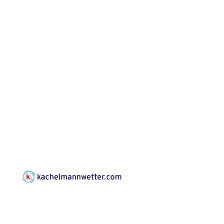
Kirche Gera-
Frankenthal, Am Gerberg,
07548 Gera
Konzert: Kraftsdorfer
Musiksommer:
Leonard Cohen
Programm mit Tom
16.08.2026
17:00 Uhr
Horn aus Weimar
07586 Kraftsdorf,
Kirchsteig 1, St Peter &
Paul Kirche
Gottesdienst im
Seniorenheim
Harpersdorf
20.08.2026
09:30 Uhr
Seniorenwohnanlage
"Wohnen Plus",
Harpersdorfer Str. 96a,
07586 Kraftsdorf