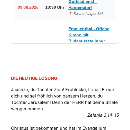
Gottesdienst -
09.08.2026
10:30 Uhr
Harpersdorf
Kirche Harperdorf
Frankenthal - Offene
Kirche mit
Bilderausstellung:
„Kirchen aus Gera
und der Umgebung
09.08.2026
11:00 Uhr
nordwestlich von
Gera“
Kirche Gera-
Frankenthal, Am Gerberg,
DIE HEUTIGE LOSUNG
07548 Gera
Jauchze, du Tochter Zion! Frohlocke, Israel! Freue
dich und sei fröhlich von ganzem Herzen, du
Sommerkonzert -
Tochter Jerusalem! Denn der HERR hat deine Strafe
„Sommerorgel“
weggenommen.
Fröhliche
Zefanja 3,14-15
Orgelstücke und
12.08.2026
19:00 Uhr
Lieder zum Mitsingen
Christus ist gekommen und hat im Evangelium
Kirche Gera-