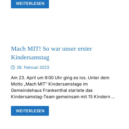
MACH
WEITERLESEN
MIT!
KINDERSAMSTAG
IM
PFARRHAUS
Mach MIT! So war unser erster
Kindersamstag
28. Februar 2023
Am 23. April um 9:00 Uhr ging es los. Unter dem
Motto „Mach MIT“ Kindersamstage im
Gemeindehaus Frankenthal startete das
Kindersamstag-Team gemeinsam mit 15 Kindern …
MACH
WEITERLESEN
MIT!
SO
WAR
UNSER