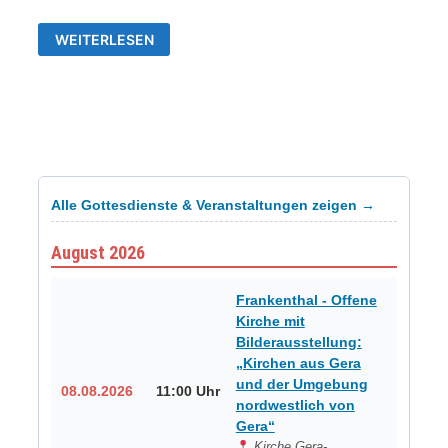
YING-
WEITERLESEN
LI
LO
ERÖFFNET
DIE
SOMMERKONZERTE
Alle Gottesdienste & Veranstaltungen zeigen →
August 2026
Frankenthal - Offene
Kirche mit
Bilderausstellung:
„Kirchen aus Gera
und der Umgebung
08.08.2026
11:00 Uhr
nordwestlich von
Gera“
Kirche Gera-