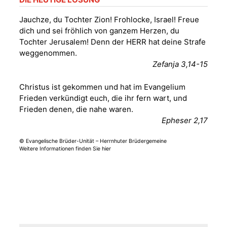
07548 Gera
Jauchze, du Tochter Zion! Frohlocke, Israel! Freue
dich und sei fröhlich von ganzem Herzen, du
Sommerkonzert -
Tochter Jerusalem! Denn der HERR hat deine Strafe
„Sommerorgel“
weggenommen.
Fröhliche
Zefanja 3,14-15
Orgelstücke und
12.08.2026
19:00 Uhr
Lieder zum Mitsingen
Christus ist gekommen und hat im Evangelium
Kirche Gera-
Frankenthal, Am Gerberg,
Frieden verkündigt euch, die ihr fern wart, und
07548 Gera
Frieden denen, die nahe waren.
Epheser 2,17
Frankenthal - Offene
© Evangelische Brüder-Unität – Herrnhuter Brüdergemeine
Kirche mit
Weitere Informationen finden Sie hier
Bilderausstellung:
„Kirchen aus Gera
und der Umgebung
15.08.2026
11:00 Uhr
nordwestlich von
Gera“
Kirche Gera-
Frankenthal, Am Gerberg,
07548 Gera