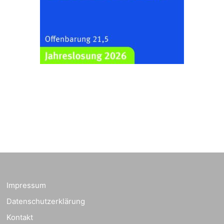
Familiengottesdienst
zum
Schuljahresbeginn in
23.08.2026
10:00 Uhr
Rüdersdorf
Ev. Pfarrkirche
Rüdersdorf, Rüdersdorf
30, 07586 Kraftsdorf
Frankenthal - Offene
Kirche mit
Bilderausstellung:
„Kirchen aus Gera
und der Umgebung
23.08.2026
11:00 Uhr
nordwestlich von
Gera“
Kirche Gera-
Frankenthal, Am Gerberg,
Impressum
07548 Gera
Datenschutzerklärung
Kreativnachmittag für
Kontakt