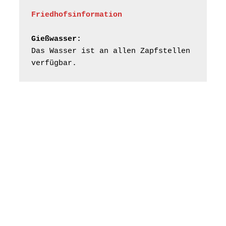
Friedhofsinformation
Frankenthal - Offene
Kirche mit
Gießwasser:
Bilderausstellung:
Das Wasser ist an allen Zapfstellen 
„Kirchen aus Gera
verfügbar.
und der Umgebung
16.08.2026
11:00 Uhr
nordwestlich von
Gera“
Kirche Gera-
Frankenthal, Am Gerberg,
07548 Gera
Konzert: Kraftsdorfer
Musiksommer:
Leonard Cohen
Programm mit Tom
16.08.2026
17:00 Uhr
Horn aus Weimar
07586 Kraftsdorf,
Kirchsteig 1, St Peter &
Paul Kirche