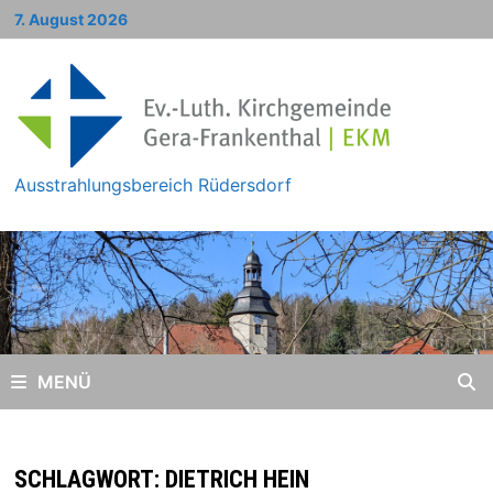
Zum
7. August 2026
Inhalt
springen
Ausstrahlungsbereich Rüdersdorf
MENÜ
SCHLAGWORT:
DIETRICH HEIN