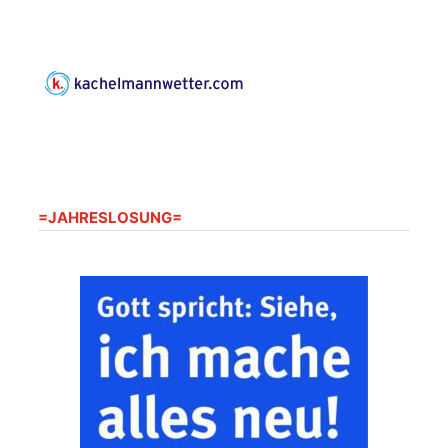
Gottesdienst im
Seniorenheim
Harpersdorf
20.08.2026
09:30 Uhr
Seniorenwohnanlage
"Wohnen Plus",
Harpersdorfer Str. 96a,
07586 Kraftsdorf
Frankenthal - Offene
=JAHRESLOSUNG=
Kirche mit
Bilderausstellung:
„Kirchen aus Gera
und der Umgebung
22.08.2026
11:00 Uhr
nordwestlich von
Gera“
Kirche Gera-
Frankenthal, Am Gerberg,
07548 Gera
Zentraler