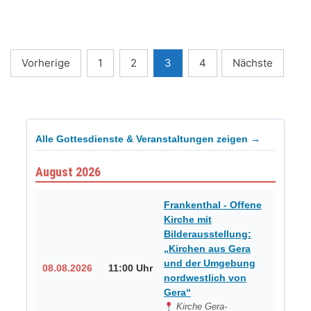
AUS
FRANKFURT/ODER
GIBT
EIN
KONZERT
Seitennummerierung
AUF
Vorherige
1
2
3
4
Nächste
DER
FRANKENTHALER
der
ORGEL…
Beiträge
Alle Gottesdienste & Veranstaltungen zeigen →
August 2026
Frankenthal - Offene
Kirche mit
Bilderausstellung:
„Kirchen aus Gera
und der Umgebung
08.08.2026
11:00 Uhr
nordwestlich von
Gera“
Kirche Gera-