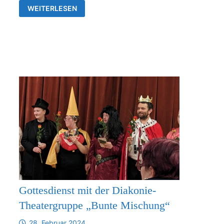
MACH
WEITERLESEN
MIT!
KINDERSAMSTAG
IM
PFARRHAUS
Gottesdienst mit der Diakonie-
Theatergruppe „Bunte Mischung“
28. Februar 2024