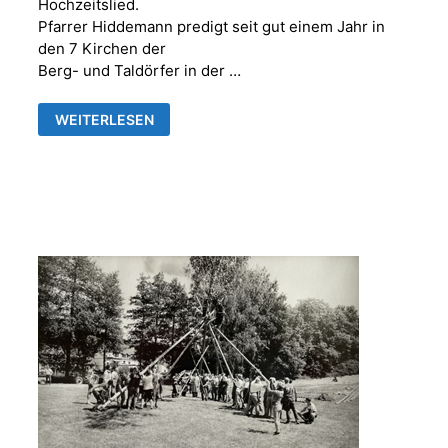
Hochzeitslied.
Pfarrer Hiddemann predigt seit gut einem Jahr in
den 7 Kirchen der
Berg- und Taldörfer in der …
NEUE
WEITERLESEN
WEGE
IN
FRANKENTHAL
&
RÜDERSDORF-
KRAFTSDORF