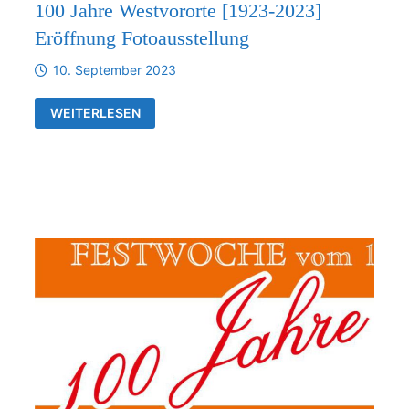
100 Jahre Westvororte [1923-2023]
Eröffnung Fotoausstellung
10. September 2023
100
WEITERLESEN
JAHRE
WESTVORORTE
[1923-
2023]
ERÖFFNUNG
FOTOAUSSTELLUNG