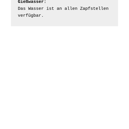
Gießwasser:
Das Wasser ist an allen Zapfstellen 
Frankenthal - Offene
verfügbar.
Kirche mit
Bilderausstellung:
„Kirchen aus Gera
und der Umgebung
16.08.2026
11:00 Uhr
nordwestlich von
Gera“
Kirche Gera-
Frankenthal, Am Gerberg,
07548 Gera
Konzert: Kraftsdorfer
Musiksommer:
Leonard Cohen
Programm mit Tom
16.08.2026
17:00 Uhr
Horn aus Weimar
07586 Kraftsdorf,
Kirchsteig 1, St Peter &
Paul Kirche