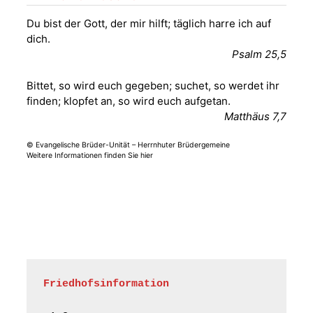
07548 Gera
Du bist der Gott, der mir hilft; täglich harre ich auf
dich.
Sommerkonzert -
Psalm 25,5
„Sommerorgel“
Fröhliche
Bittet, so wird euch gegeben; suchet, so werdet ihr
Orgelstücke und
12.08.2026
19:00 Uhr
finden; klopfet an, so wird euch aufgetan.
Lieder zum Mitsingen
Matthäus 7,7
Kirche Gera-
Frankenthal, Am Gerberg,
07548 Gera
© Evangelische Brüder-Unität – Herrnhuter Brüdergemeine
Weitere Informationen finden Sie hier
Frankenthal - Offene
Kirche mit
Bilderausstellung:
„Kirchen aus Gera
und der Umgebung
15.08.2026
11:00 Uhr
nordwestlich von
Gera“
Kirche Gera-
Friedhofsinformation
Frankenthal, Am Gerberg,
07548 Gera