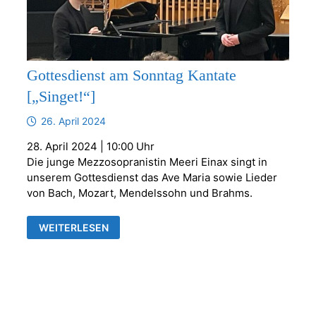
Gottesdienst am Sonntag Kantate
[„Singet!“]
26. April 2024
28. April 2024 | 10:00 Uhr
Die junge Mezzosopranistin Meeri Einax singt in
unserem Gottesdienst das Ave Maria sowie Lieder
von Bach, Mozart, Mendelssohn und Brahms.
GOTTESDIENST
WEITERLESEN
AM
SONNTAG
KANTATE
[„SINGET!“]