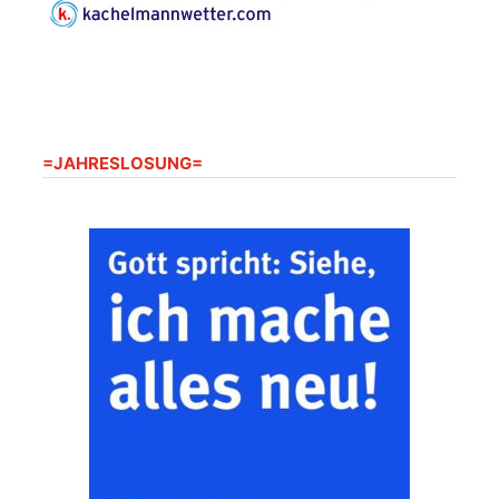
Gottesdienst im
Seniorenheim
Harpersdorf
20.08.2026
09:30 Uhr
Seniorenwohnanlage
"Wohnen Plus",
Harpersdorfer Str. 96a,
=JAHRESLOSUNG=
07586 Kraftsdorf
Frankenthal - Offene
Kirche mit
Bilderausstellung:
„Kirchen aus Gera
und der Umgebung
22.08.2026
11:00 Uhr
nordwestlich von
Gera“
Kirche Gera-
Frankenthal, Am Gerberg,
07548 Gera
Zentraler