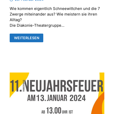
Wie kommen eigentlich Schneewittchen und die 7
Zwerge miteinander aus? Wie meistern sie ihren
Alltag?
Die Diakonie-Theatergruppe…
GOTTESDIENST
WEITERLESEN
MIT
DER
DIAKONIE-
THEATERGRUPPE
„BUNTE
MISCHUNG“