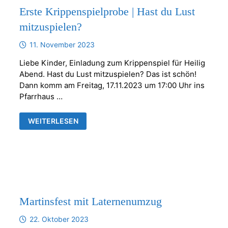
Erste Krippenspielprobe | Hast du Lust
mitzuspielen?
11. November 2023
Liebe Kinder, Einladung zum Krippenspiel für Heilig
Abend. Hast du Lust mitzuspielen? Das ist schön!
Dann komm am Freitag, 17.11.2023 um 17:00 Uhr ins
Pfarrhaus …
ERSTE
WEITERLESEN
KRIPPENSPIELPROBE
|
HAST
DU
LUST
MITZUSPIELEN?
Martinsfest mit Laternenumzug
22. Oktober 2023