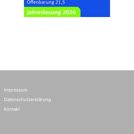
Familiengottesdienst
zum
Schuljahresbeginn in
23.08.2026
10:00 Uhr
Rüdersdorf
Ev. Pfarrkirche
Rüdersdorf, Rüdersdorf
30, 07586 Kraftsdorf
Frankenthal - Offene
Kirche mit
Bilderausstellung:
„Kirchen aus Gera
und der Umgebung
23.08.2026
11:00 Uhr
nordwestlich von
Impressum
Gera“
Datenschutzerklärung
Kirche Gera-
Frankenthal, Am Gerberg,
Kontakt
07548 Gera
Kreativnachmittag für
Klein & Groß