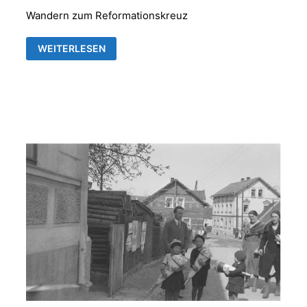
Wandern zum Reformationskreuz
9.
WEITERLESEN
REFORMATIONSWANDERN