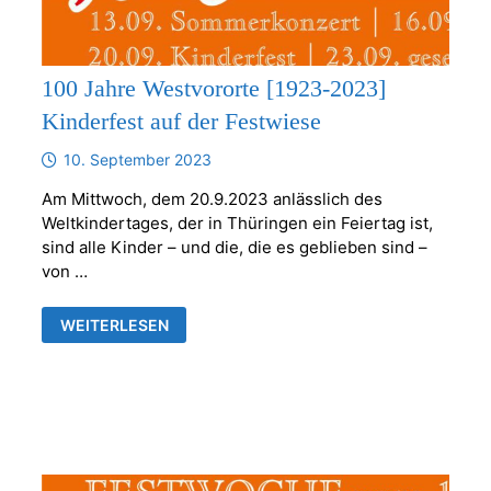
100 Jahre Westvororte [1923-2023]
Kinderfest auf der Festwiese
10. September 2023
Am Mittwoch, dem 20.9.2023 anlässlich des
Weltkindertages, der in Thüringen ein Feiertag ist,
sind alle Kinder – und die, die es geblieben sind –
von …
100
WEITERLESEN
JAHRE
WESTVORORTE
[1923-
2023]
KINDERFEST
AUF
DER
FESTWIESE