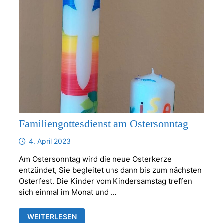
Familiengottesdienst am Ostersonntag
4. April 2023
Am Ostersonntag wird die neue Osterkerze
entzündet, Sie begleitet uns dann bis zum nächsten
Osterfest. Die Kinder vom Kindersamstag treffen
sich einmal im Monat und …
FAMILIENGOTTESDIENST
WEITERLESEN
AM