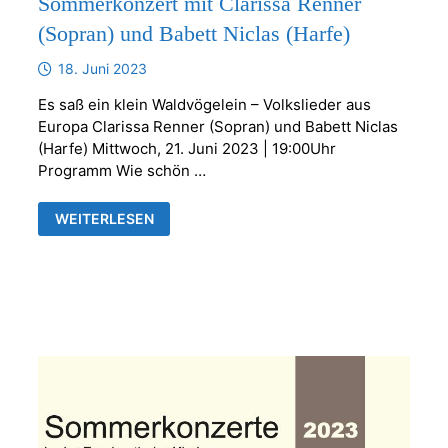
Sommerkonzert mit Clarissa Renner
(Sopran) und Babett Niclas (Harfe)
18. Juni 2023
Es saß ein klein Waldvögelein – Volkslieder aus
Europa Clarissa Renner (Sopran) und Babett Niclas
(Harfe) Mittwoch, 21. Juni 2023 | 19:00Uhr
Programm Wie schön …
SOMMERKONZERT
WEITERLESEN
MIT
CLARISSA
RENNER
(SOPRAN)
UND
BABETT
NICLAS
(HARFE)