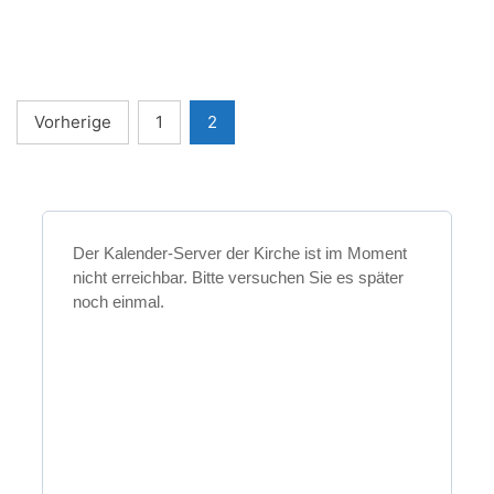
DER
FRANKENTHALER
KIRCHE
Seitennummerierung
Vorherige
1
2
der
Beiträge
Der Kalender-Server der Kirche ist im Moment
nicht erreichbar. Bitte versuchen Sie es später
noch einmal.