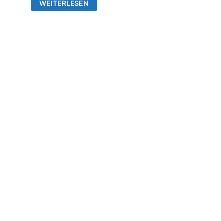
FRIEDHOFSGEBÜHRENSATZUNG
WEITERLESEN