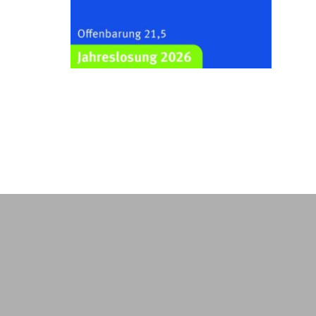
Kraftsdorf
26.08.2026
19:00 Uhr
Sommerkonzert - „Ein
Liederabend“
Kirche Gera-Frankenthal, Am
Gerberg, 07548 Gera
29.08.2026
11:00 Uhr
Frankenthal - Offene Kirche mit
Bilderausstellung: „Kirchen aus
Gera und der Umgebung
nordwestlich von Gera“
Kirche Gera-Frankenthal, Am
Gerberg, 07548 Gera
30.08.2026
09:30 Uhr
Gottesdienst in Mühlsdorf
Evang. Kirche in 07586 Mühlsdorf