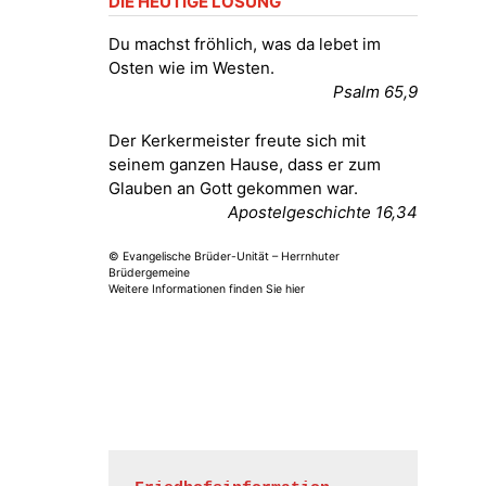
DIE HEUTIGE LOSUNG
Fröhliche Orgelstücke und Lieder
zum Mitsingen
Du machst fröhlich, was da lebet im
Kirche Gera-Frankenthal, Am
Osten wie im Westen.
Gerberg, 07548 Gera
Psalm 65,9
15.08.2026
11:00 Uhr
Der Kerkermeister freute sich mit
Frankenthal - Offene Kirche mit
seinem ganzen Hause, dass er zum
Bilderausstellung: „Kirchen aus
Glauben an Gott gekommen war.
Gera und der Umgebung
Apostelgeschichte 16,34
nordwestlich von Gera“
Kirche Gera-Frankenthal, Am
© Evangelische Brüder-Unität – Herrnhuter
Gerberg, 07548 Gera
Brüdergemeine
Weitere Informationen finden Sie hier
16.08.2026
11:00 Uhr
Frankenthal - Offene Kirche mit
Bilderausstellung: „Kirchen aus
Gera und der Umgebung
nordwestlich von Gera“
Kirche Gera-Frankenthal, Am
Gerberg, 07548 Gera