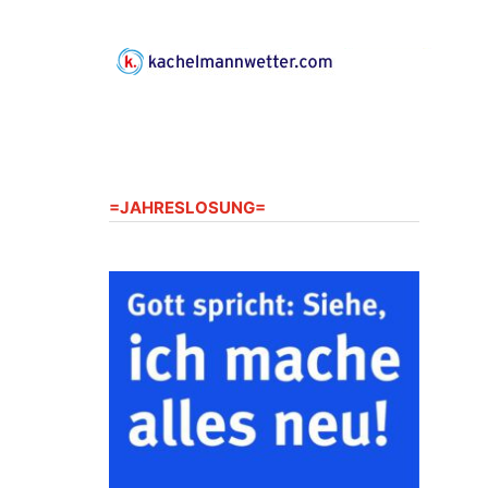
Gerberg, 07548 Gera
23.08.2026
10:00 Uhr
Zentraler Familiengottesdienst
zum Schuljahresbeginn in
Rüdersdorf
Ev. Pfarrkirche Rüdersdorf,
Rüdersdorf 30, 07586 Kraftsdorf
=JAHRESLOSUNG=
23.08.2026
11:00 Uhr
Frankenthal - Offene Kirche mit
Bilderausstellung: „Kirchen aus
Gera und der Umgebung
nordwestlich von Gera“
Kirche Gera-Frankenthal, Am
Gerberg, 07548 Gera
26.08.2026
16:00 Uhr
Kreativnachmittag für Klein &
Groß
Ev. Pfarramt Rüdersdorf 30, 07586