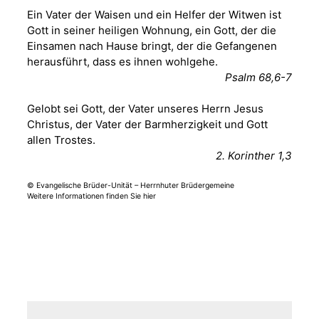
Sommerkonzert -
Ein Vater der Waisen und ein Helfer der Witwen ist
Frankenthal -
Gott in seiner heiligen Wohnung, ein Gott, der die
Benjamin Stielau-
Einsamen nach Hause bringt, der die Gefangenen
29.07.2026
19:00 Uhr
Kirche Gera-
herausführt, dass es ihnen wohlgehe.
Frankenthal, Am Gerberg,
Psalm 68,6-7
07548 Gera
Gelobt sei Gott, der Vater unseres Herrn Jesus
August 2026
Christus, der Vater der Barmherzigkeit und Gott
allen Trostes.
Frankenthal - Offene
2. Korinther 1,3
Kirche mit
Bilderausstellung:
© Evangelische Brüder-Unität – Herrnhuter Brüdergemeine
Weitere Informationen finden Sie hier
„Kirchen aus Gera
und der Umgebung
01.08.2026
11:00 Uhr
nordwestlich von
Gera“
Kirche Gera-
Frankenthal, Am Gerberg,
07548 Gera