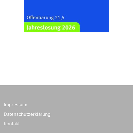
„Kirchen aus Gera
und der Umgebung
09.08.2026
11:00 Uhr
nordwestlich von
Gera“
Kirche Gera-
Frankenthal, Am Gerberg,
07548 Gera
Sommerkonzert -
„Sommerorgel“
Fröhliche
Orgelstücke und
12.08.2026
19:00 Uhr
Lieder zum Mitsingen
Kirche Gera-
Frankenthal, Am Gerberg,
07548 Gera
Impressum
Datenschutzerklärung
Frankenthal - Offene
Kirche mit
Kontakt
Bilderausstellung: