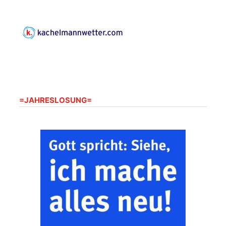
Kirche mit
Bilderausstellung:
„Kirchen aus Gera
und der Umgebung
08.08.2026
11:00 Uhr
nordwestlich von
Gera“
Kirche Gera-
Frankenthal, Am Gerberg,
07548 Gera
=JAHRESLOSUNG=
Gottesdienst -
09.08.2026
09:30 Uhr
Mühlsdorf
Kirche Mühlsdorf
Gottesdienst -
09.08.2026
10:30 Uhr
Harpersdorf
Kirche Harperdorf
Frankenthal - Offene
Kirche mit
Bilderausstellung: