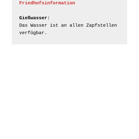
Gottesdienst -
Friedhofsinformation
02.08.2026
09:30 Uhr
Kraftsdorf
Kirche Kraftsdorf
Gießwasser:
Das Wasser ist an allen Zapfstellen 
Gottesdienst -
verfügbar.
02.08.2026
10:30 Uhr
Rüdersdorf
Kirche Rüdersdorf
Frankenthal - Offene
Kirche mit
Bilderausstellung:
„Kirchen aus Gera
und der Umgebung
02.08.2026
11:00 Uhr
nordwestlich von
Gera“
Kirche Gera-
Frankenthal, Am Gerberg,
07548 Gera
Frankenthal - Offene