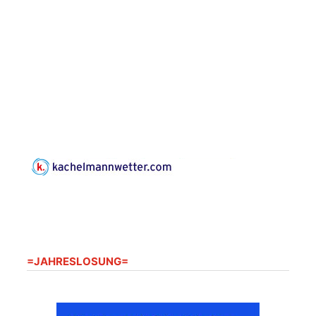
Bilderausstellung:
„Kirchen aus Gera
und der Umgebung
09.08.2026
11:00 Uhr
nordwestlich von
Gera“
Kirche Gera-
Frankenthal, Am Gerberg,
07548 Gera
Sommerkonzert -
„Sommerorgel“
Fröhliche
Orgelstücke und
12.08.2026
19:00 Uhr
Lieder zum Mitsingen
Kirche Gera-
Frankenthal, Am Gerberg,
07548 Gera
=JAHRESLOSUNG=
Frankenthal - Offene
Kirche mit
Bilderausstellung: