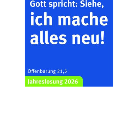
„Kirchen aus Gera
und der Umgebung
15.08.2026
11:00 Uhr
nordwestlich von
Gera“
Kirche Gera-
Frankenthal, Am Gerberg,
07548 Gera
Frankenthal - Offene
Kirche mit
Bilderausstellung:
„Kirchen aus Gera
und der Umgebung
16.08.2026
11:00 Uhr
nordwestlich von
Gera“
Kirche Gera-
Frankenthal, Am Gerberg,
07548 Gera
Konzert: Kraftsdorfer