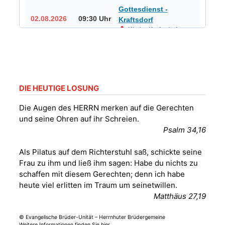
Gottesdienst -
02.08.2026
09:30 Uhr
Kraftsdorf
Kirche Kraftsdorf
Gottesdienst -
02.08.2026
10:30 Uhr
Rüdersdorf
Kirche Rüdersdorf
DIE HEUTIGE LOSUNG
Frankenthal - Offene
Die Augen des HERRN merken auf die Gerechten
Kirche mit
und seine Ohren auf ihr Schreien.
Bilderausstellung:
Psalm 34,16
„Kirchen aus Gera
und der Umgebung
02.08.2026
11:00 Uhr
Als Pilatus auf dem Richterstuhl saß, schickte seine
nordwestlich von
Frau zu ihm und ließ ihm sagen: Habe du nichts zu
Gera“
schaffen mit diesem Gerechten; denn ich habe
Kirche Gera-
heute viel erlitten im Traum um seinetwillen.
Frankenthal, Am Gerberg,
Matthäus 27,19
07548 Gera
© Evangelische Brüder-Unität – Herrnhuter Brüdergemeine
Frankenthal - Offene
Weitere Informationen finden Sie hier