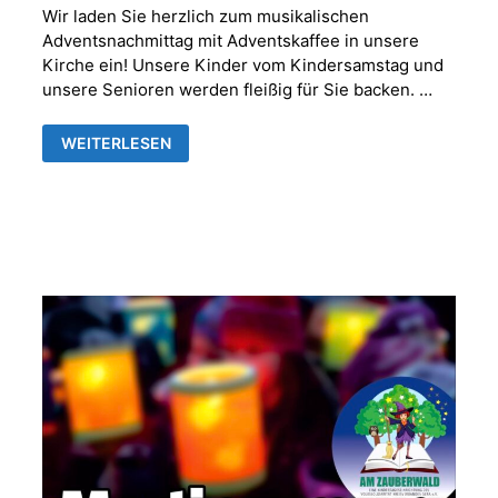
Wir laden Sie herzlich zum musikalischen
Adventsnachmittag mit Adventskaffee in unsere
Kirche ein! Unsere Kinder vom Kindersamstag und
unsere Senioren werden fleißig für Sie backen. …
MUSIKALISCHER
WEITERLESEN
ADVENTNACHMITTAG
MIT
ADVENTSKAFFEE
IN
DER
FRANKENTHALER
KIRCHE