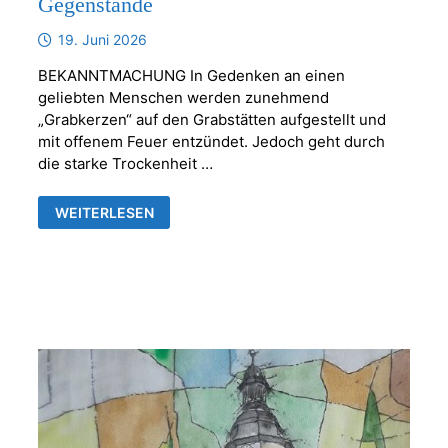
Gegenstände
19. Juni 2026
BEKANNTMACHUNG In Gedenken an einen
geliebten Menschen werden zunehmend
„Grabkerzen“ auf den Grabstätten aufgestellt und
mit offenem Feuer entzündet. Jedoch geht durch
die starke Trockenheit …
KERZEN
WEITERLESEN
ODER
ANDERE
BRENNBARE
GEGENSTÄNDE