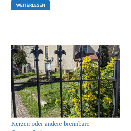
GOTTESDIENSTE
WEITERLESEN
&
VERANSTALTUNGEN
DER
EV.
KIRCHENGEMEINDEN
FRANKENTHAL
UND
RÜDERSDORF-
KRAFTSDORF
Kerzen oder andere brennbare