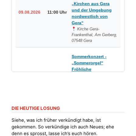
„Kirchen aus Gera
und der Umgebung
09.08.2026
11:00 Uhr
nordwestlich von
Gera“
Kirche Gera-
Frankenthal, Am Gerberg,
07548 Gera
Sommerkonzert -
„Sommerorgel“
Fröhliche
Orgelstücke und
12.08.2026
19:00 Uhr
Lieder zum Mitsingen
Kirche Gera-
Frankenthal, Am Gerberg,
07548 Gera
DIE HEUTIGE LOSUNG
Frankenthal - Offene
Siehe, was ich früher verkündigt habe, ist
Kirche mit
gekommen. So verkündige ich auch Neues; ehe
Bilderausstellung:
denn es sprosst, lasse ich’s euch hören.
„Kirchen aus Gera