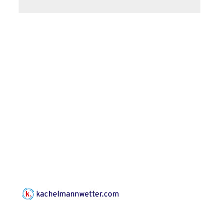
Leonard Cohen
Programm mit Tom
16.08.2026
17:00 Uhr
Horn aus Weimar
07586 Kraftsdorf,
Kirchsteig 1, St Peter &
Paul Kirche
Gottesdienst im
Seniorenheim
Harpersdorf
20.08.2026
09:30 Uhr
Seniorenwohnanlage
"Wohnen Plus",
Harpersdorfer Str. 96a,
07586 Kraftsdorf
Frankenthal - Offene
Kirche mit
Bilderausstellung:
„Kirchen aus Gera
und der Umgebung
22.08.2026
11:00 Uhr
nordwestlich von