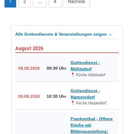
Seitennummerierung
1
2
…
4
Nächste
der
Beiträge
Alle Gottesdienste & Veranstaltungen zeigen →
August 2026
Gottesdienst -
09.08.2026
09:30 Uhr
Mühlsdorf
Kirche Mühlsdorf
Gottesdienst -
09.08.2026
10:30 Uhr
Harpersdorf
Kirche Harperdorf
Frankenthal - Offene
Kirche mit
Bilderausstellung: