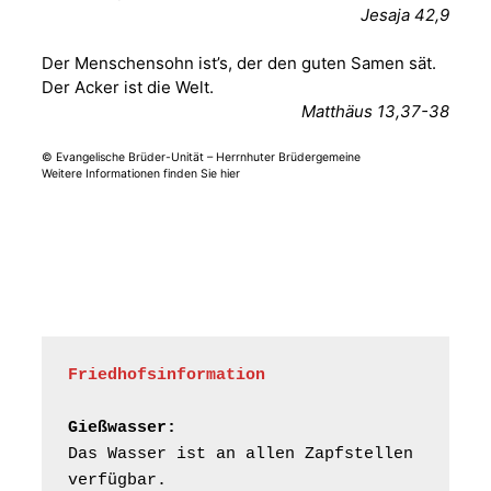
Jesaja 42,9
und der Umgebung
15.08.2026
11:00 Uhr
nordwestlich von
Der Menschensohn ist’s, der den guten Samen sät.
Gera“
Der Acker ist die Welt.
Kirche Gera-
Frankenthal, Am Gerberg,
Matthäus 13,37-38
07548 Gera
© Evangelische Brüder-Unität – Herrnhuter Brüdergemeine
Weitere Informationen finden Sie hier
Frankenthal - Offene
Kirche mit
Bilderausstellung:
„Kirchen aus Gera
und der Umgebung
16.08.2026
11:00 Uhr
nordwestlich von
Gera“
Kirche Gera-
Frankenthal, Am Gerberg,
Friedhofsinformation
07548 Gera
Gießwasser:
Konzert: Kraftsdorfer
Das Wasser ist an allen Zapfstellen 
Musiksommer:
verfügbar.