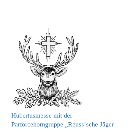
MACH
MIT
BEIM
KRIPPENSPIEL!
Hubertusmesse mit der
Parforcehorngruppe „Reuss´sche Jäger