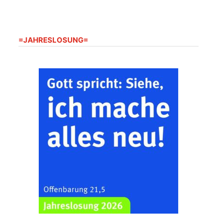
Gera“
Kirche Gera-
Frankenthal, Am Gerberg,
07548 Gera
=JAHRESLOSUNG=
Zentraler
Familiengottesdienst
zum
Schuljahresbeginn in
23.08.2026
10:00 Uhr
Rüdersdorf
Ev. Pfarrkirche
Rüdersdorf, Rüdersdorf
30, 07586 Kraftsdorf
Frankenthal - Offene
Kirche mit
Bilderausstellung:
„Kirchen aus Gera
und der Umgebung
23.08.2026
11:00 Uhr
nordwestlich von
Gera“