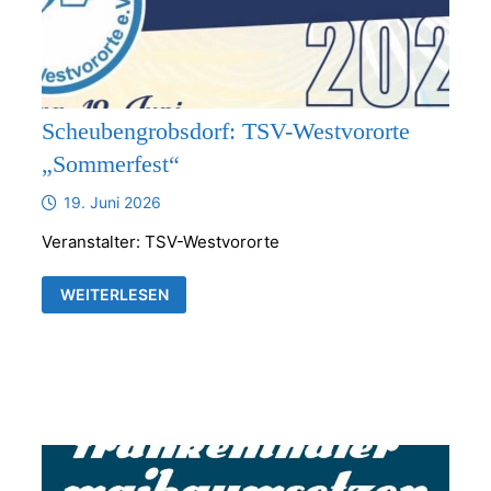
Scheubengrobsdorf: TSV-Westvororte
„Sommerfest“
19. Juni 2026
Veranstalter: TSV-Westvororte
SCHEUBENGROBSDORF:
WEITERLESEN
TSV-
WESTVORORTE
„SOMMERFEST“