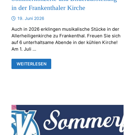
in der Frankenthaler Kirche
19. Juni 2026
Auch in 2026 erklingen musikalische Stücke in der
Allerheiligenkirche zu Frankenthal. Freuen Sie sich
auf 6 unterhaltsame Abende in der kühlen Kirche!
Am 1. Juli …
SOMMERKONZERTE
WEITERLESEN
UND
BILDERAUSSTELLUNG
IN
DER
FRANKENTHALER
KIRCHE