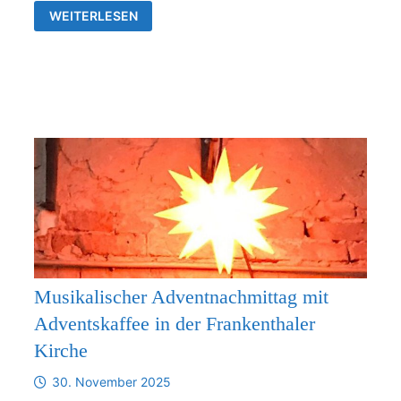
VERBINDLICHE
WEITERLESEN
ZUSAMMENARBEIT
ZWISCHEN
DER
KIRCHGEMEINDE
FRANKENTHAL
UND
DER
KIRCHENGEMEINDE
RÜDERSDORF-
KRAFTSDORF
AB
1.1.2026
Musikalischer Adventnachmittag mit
Adventskaffee in der Frankenthaler
Kirche
30. November 2025