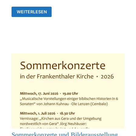
AUSSTELLUNG
WEITERLESEN
VON
JÖRG
NEUHÄUSER
IN
DER
ALLERHEILIGENKIRCHE
FRANKENTHAL
Sommerkonzerte und Bilderausstellung