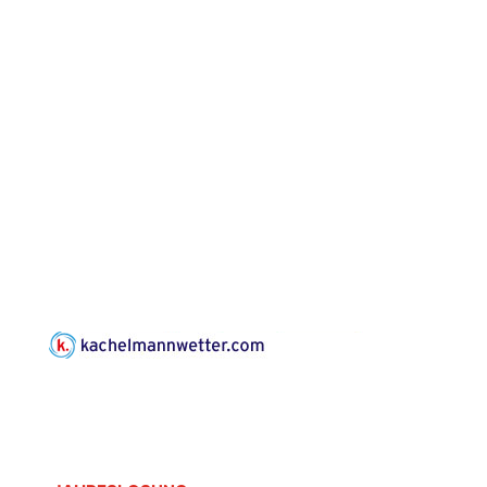
Gera“
Kirche Gera-
Frankenthal, Am Gerberg,
07548 Gera
Konzert: Kraftsdorfer
Musiksommer:
Leonard Cohen
Programm mit Tom
16.08.2026
17:00 Uhr
Horn aus Weimar
07586 Kraftsdorf,
Kirchsteig 1, St Peter &
Paul Kirche
Gottesdienst im
Seniorenheim
Harpersdorf
20.08.2026
09:30 Uhr
Seniorenwohnanlage
"Wohnen Plus",
Harpersdorfer Str. 96a,
07586 Kraftsdorf