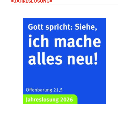
=JAHRESLOSUNG=
Frankenthal - Offene
Kirche mit
Bilderausstellung:
„Kirchen aus Gera
und der Umgebung
22.08.2026
11:00 Uhr
nordwestlich von
Gera“
Kirche Gera-
Frankenthal, Am Gerberg,
07548 Gera
Zentraler
Familiengottesdienst
zum
Schuljahresbeginn in
23.08.2026
10:00 Uhr
Rüdersdorf
Ev. Pfarrkirche
Rüdersdorf, Rüdersdorf
30, 07586 Kraftsdorf