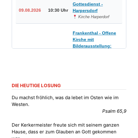
Gottesdienst -
09.08.2026
10:30 Uhr
Harpersdorf
Kirche Harperdorf
Frankenthal - Offene
Kirche mit
Bilderausstellung:
„Kirchen aus Gera
und der Umgebung
09.08.2026
11:00 Uhr
nordwestlich von
Gera“
Kirche Gera-
Frankenthal, Am Gerberg,
DIE HEUTIGE LOSUNG
07548 Gera
Du machst fröhlich, was da lebet im Osten wie im
Westen.
Sommerkonzert -
Psalm 65,9
„Sommerorgel“
Fröhliche
Der Kerkermeister freute sich mit seinem ganzen
Orgelstücke und
12.08.2026
19:00 Uhr
Hause, dass er zum Glauben an Gott gekommen
Lieder zum Mitsingen