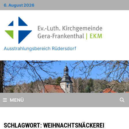
Zum
6. August 2026
Inhalt
springen
Ausstrahlungsbereich Rüdersdorf
MENÜ
SCHLAGWORT:
WEIHNACHTSNÄCKEREI