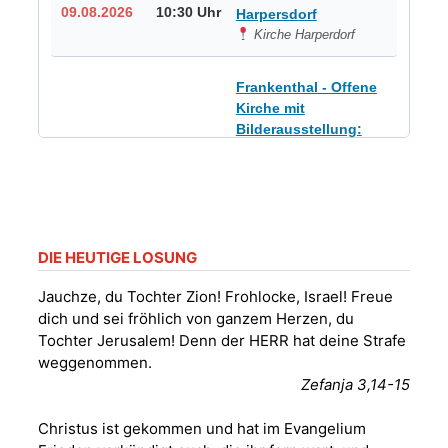
09.08.2026
10:30 Uhr
Harpersdorf
Kirche Harperdorf
Frankenthal - Offene
Kirche mit
Bilderausstellung:
„Kirchen aus Gera
und der Umgebung
09.08.2026
11:00 Uhr
nordwestlich von
Gera“
Kirche Gera-
Frankenthal, Am Gerberg,
DIE HEUTIGE LOSUNG
07548 Gera
Jauchze, du Tochter Zion! Frohlocke, Israel! Freue
dich und sei fröhlich von ganzem Herzen, du
Sommerkonzert -
Tochter Jerusalem! Denn der HERR hat deine Strafe
„Sommerorgel“
weggenommen.
Fröhliche
Zefanja 3,14-15
Orgelstücke und
12.08.2026
19:00 Uhr
Lieder zum Mitsingen
Christus ist gekommen und hat im Evangelium
Kirche Gera-
Frankenthal, Am Gerberg,