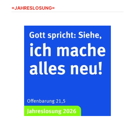
Frankenthal - Offene
=JAHRESLOSUNG=
Kirche mit
Bilderausstellung:
„Kirchen aus Gera
und der Umgebung
22.08.2026
11:00 Uhr
nordwestlich von
Gera“
Kirche Gera-
Frankenthal, Am Gerberg,
07548 Gera
Zentraler
Familiengottesdienst
zum
Schuljahresbeginn in
23.08.2026
10:00 Uhr
Rüdersdorf
Ev. Pfarrkirche
Rüdersdorf, Rüdersdorf
30, 07586 Kraftsdorf
Frankenthal - Offene