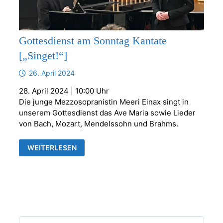
Gottesdienst am Sonntag Kantate
[„Singet!“]
26. April 2024
28. April 2024 | 10:00 Uhr
Die junge Mezzosopranistin Meeri Einax singt in
unserem Gottesdienst das Ave Maria sowie Lieder
von Bach, Mozart, Mendelssohn und Brahms.
GOTTESDIENST
WEITERLESEN
AM
SONNTAG
KANTATE
[„SINGET!“]