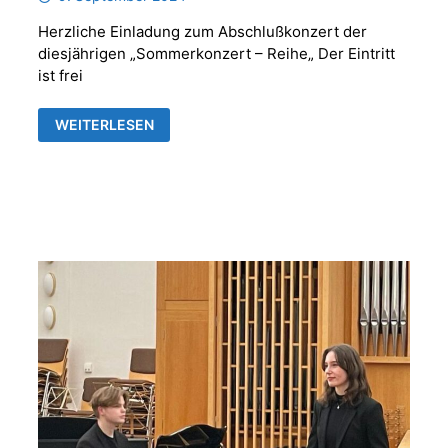
Herzliche Einladung zum Abschlußkonzert der
diesjährigen „Sommerkonzert – Reihe„ Der Eintritt
ist frei
BENJAMIN
WEITERLESEN
STIELAU
UND
OLE
LENZEN
SPIELEN
BACHS
GOLDBERGVARIATIONEN
AUF
EINER
TRUHENORGEL