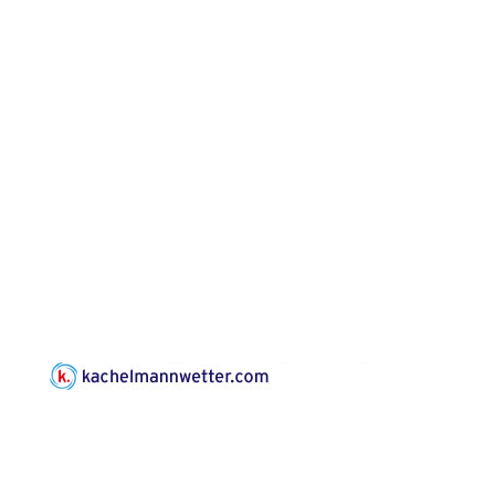
Kirche Gera-
Frankenthal, Am Gerberg,
07548 Gera
Konzert: Kraftsdorfer
Musiksommer:
Leonard Cohen
Programm mit Tom
16.08.2026
17:00 Uhr
Horn aus Weimar
07586 Kraftsdorf,
Kirchsteig 1, St Peter &
Paul Kirche
Gottesdienst im
Seniorenheim
Harpersdorf
20.08.2026
09:30 Uhr
Seniorenwohnanlage
"Wohnen Plus",
Harpersdorfer Str. 96a,
07586 Kraftsdorf