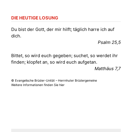
Gera“
Kirche Gera-
Frankenthal, Am Gerberg,
DIE HEUTIGE LOSUNG
07548 Gera
Du bist der Gott, der mir hilft; täglich harre ich auf
dich.
Sommerkonzert -
Psalm 25,5
„Sommerorgel“
Fröhliche
Bittet, so wird euch gegeben; suchet, so werdet ihr
Orgelstücke und
12.08.2026
19:00 Uhr
finden; klopfet an, so wird euch aufgetan.
Lieder zum Mitsingen
Matthäus 7,7
Kirche Gera-
Frankenthal, Am Gerberg,
07548 Gera
© Evangelische Brüder-Unität – Herrnhuter Brüdergemeine
Weitere Informationen finden Sie hier
Frankenthal - Offene
Kirche mit
Bilderausstellung:
„Kirchen aus Gera
und der Umgebung
15.08.2026
11:00 Uhr
nordwestlich von