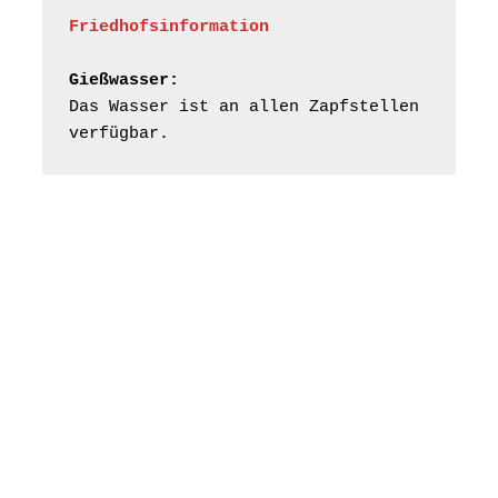
Gera“
Kirche Gera-
Friedhofsinformation
Frankenthal, Am Gerberg,
07548 Gera
Gießwasser:
Das Wasser ist an allen Zapfstellen 
Frankenthal - Offene
verfügbar.
Kirche mit
Bilderausstellung:
„Kirchen aus Gera
und der Umgebung
16.08.2026
11:00 Uhr
nordwestlich von
Gera“
Kirche Gera-
Frankenthal, Am Gerberg,
07548 Gera
Konzert: Kraftsdorfer
Musiksommer:
Leonard Cohen
Programm mit Tom
16.08.2026
17:00 Uhr
Horn aus Weimar