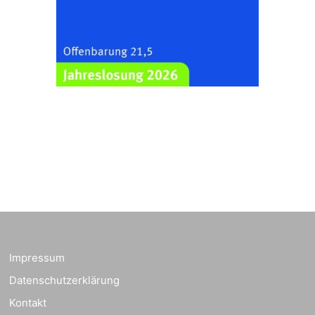
07548 Gera
Zentraler
Familiengottesdienst
zum
Schuljahresbeginn in
23.08.2026
10:00 Uhr
Rüdersdorf
Ev. Pfarrkirche
Rüdersdorf, Rüdersdorf
30, 07586 Kraftsdorf
Frankenthal - Offene
Kirche mit
Bilderausstellung:
„Kirchen aus Gera
und der Umgebung
23.08.2026
11:00 Uhr
nordwestlich von
Impressum
Gera“
Datenschutzerklärung
Kirche Gera-
Frankenthal, Am Gerberg,
Kontakt
07548 Gera