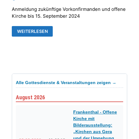
Anmeldung zukünftige Vorkonfirmanden und offene
Kirche bis 15. September 2024
KIRCHLICHE
WEITERLESEN
NACHRICHTEN
KIRCHGEMEINDE
GERA-
FRANKENTHAL
Alle Gottesdienste & Veranstaltungen zeigen →
August 2026
Frankenthal - Offene
Kirche mit
Bilderausstellung:
„Kirchen aus Gera
und der Umgebung