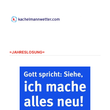
07586 Kraftsdorf,
Kirchsteig 1, St Peter &
Paul Kirche
Gottesdienst im
Seniorenheim
Harpersdorf
20.08.2026
09:30 Uhr
Seniorenwohnanlage
"Wohnen Plus",
Harpersdorfer Str. 96a,
=JAHRESLOSUNG=
07586 Kraftsdorf
Frankenthal - Offene
Kirche mit
Bilderausstellung:
„Kirchen aus Gera
und der Umgebung
22.08.2026
11:00 Uhr
nordwestlich von
Gera“
Kirche Gera-
Frankenthal, Am Gerberg,