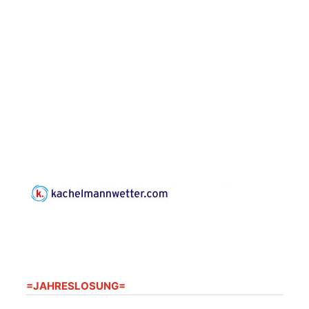
Zentraler
Familiengottesdienst
zum
Schuljahresbeginn in
23.08.2026
10:00 Uhr
Rüdersdorf
Ev. Pfarrkirche
Rüdersdorf, Rüdersdorf
30, 07586 Kraftsdorf
Frankenthal - Offene
Kirche mit
Bilderausstellung:
„Kirchen aus Gera
und der Umgebung
23.08.2026
11:00 Uhr
nordwestlich von
Gera“
Kirche Gera-
Frankenthal, Am Gerberg,
07548 Gera
=JAHRESLOSUNG=
Kreativnachmittag für