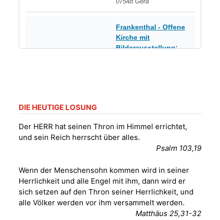
07548 Gera
Frankenthal - Offene
Kirche mit
Bilderausstellung:
„Kirchen aus Gera
und der Umgebung
16.08.2026
11:00 Uhr
nordwestlich von
Gera“
Kirche Gera-
DIE HEUTIGE LOSUNG
Frankenthal, Am Gerberg,
07548 Gera
Der HERR hat seinen Thron im Himmel errichtet,
und sein Reich herrscht über alles.
Konzert: Kraftsdorfer
Psalm 103,19
Musiksommer:
Leonard Cohen
Wenn der Menschensohn kommen wird in seiner
Programm mit Tom
16.08.2026
17:00 Uhr
Herrlichkeit und alle Engel mit ihm, dann wird er
Horn aus Weimar
sich setzen auf den Thron seiner Herrlichkeit, und
07586 Kraftsdorf,
alle Völker werden vor ihm versammelt werden.
Kirchsteig 1, St Peter &
Matthäus 25,31-32
Paul Kirche