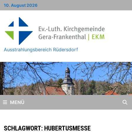
Zum
10. August 2026
Inhalt
springen
Ausstrahlungsbereich Rüdersdorf
MENÜ
SCHLAGWORT:
HUBERTUSMESSE