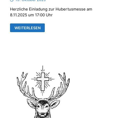
Herzliche Einladung zur Hubertusmesse am
8.11.2025 um 17:00 Uhr
HUBERTUSMESSE
WEITERLESEN
MIT
DER
PARFORCEHORNGRUPPE
„REUSS
´SCHE
JÄGER