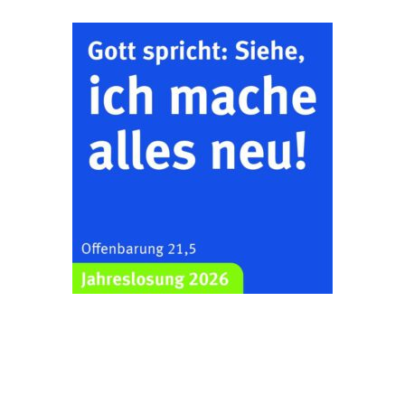
Klein & Groß
26.08.2026
16:00 Uhr
Ev. Pfarramt
Rüdersdorf 30, 07586
Kraftsdorf
Sommerkonzert - „Ein
Liederabend“
26.08.2026
19:00 Uhr
Kirche Gera-
Frankenthal, Am Gerberg,
07548 Gera
Frankenthal - Offene
Kirche mit
Bilderausstellung:
„Kirchen aus Gera
und der Umgebung
29.08.2026
11:00 Uhr
nordwestlich von
Gera“
Kirche Gera-
Frankenthal, Am Gerberg,
07548 Gera