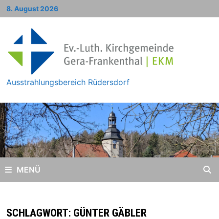
Zum
8. August 2026
Inhalt
springen
Ausstrahlungsbereich Rüdersdorf
MENÜ
SCHLAGWORT:
GÜNTER GÄBLER