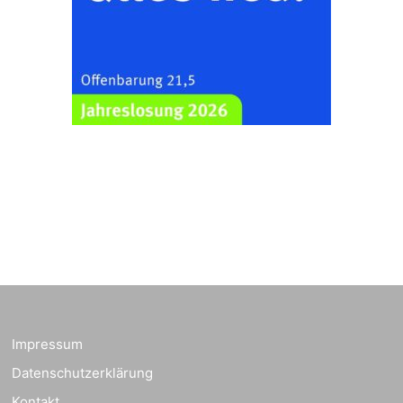
Frankenthal, Am Gerberg,
07548 Gera
Zentraler
Familiengottesdienst
zum
Schuljahresbeginn in
23.08.2026
10:00 Uhr
Rüdersdorf
Ev. Pfarrkirche
Rüdersdorf, Rüdersdorf
30, 07586 Kraftsdorf
Frankenthal - Offene
Kirche mit
Bilderausstellung:
„Kirchen aus Gera
und der Umgebung
23.08.2026
11:00 Uhr
nordwestlich von
Impressum
Gera“
Datenschutzerklärung
Kirche Gera-
Frankenthal, Am Gerberg,
Kontakt