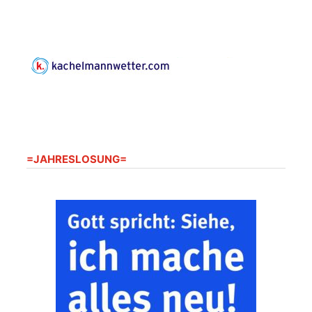
Horn aus Weimar
07586 Kraftsdorf,
Kirchsteig 1, St Peter &
Paul Kirche
Gottesdienst im
Seniorenheim
Harpersdorf
20.08.2026
09:30 Uhr
Seniorenwohnanlage
"Wohnen Plus",
Harpersdorfer Str. 96a,
=JAHRESLOSUNG=
07586 Kraftsdorf
Frankenthal - Offene
Kirche mit
Bilderausstellung:
„Kirchen aus Gera
und der Umgebung
22.08.2026
11:00 Uhr
nordwestlich von
Gera“
Kirche Gera-