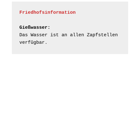
Gera“
Kirche Gera-
Friedhofsinformation
Frankenthal, Am Gerberg,
07548 Gera
Gießwasser:
Das Wasser ist an allen Zapfstellen 
Frankenthal - Offene
verfügbar.
Kirche mit
Bilderausstellung:
„Kirchen aus Gera
und der Umgebung
16.08.2026
11:00 Uhr
nordwestlich von
Gera“
Kirche Gera-
Frankenthal, Am Gerberg,
07548 Gera
Konzert: Kraftsdorfer
Musiksommer:
Leonard Cohen
Programm mit Tom
16.08.2026
17:00 Uhr