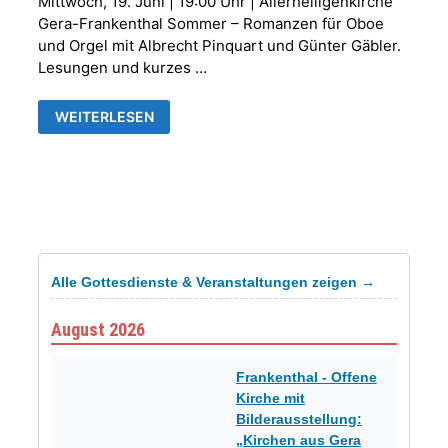
Mittwoch, 19. Juni | 19:00 Uhr | Allerheiligenkirche
Gera-Frankenthal Sommer – Romanzen für Oboe
und Orgel mit Albrecht Pinquart und Günter Gäbler.
Lesungen und kurzes …
SOMMERKONZERT
WEITERLESEN
-
SOMMER
ROMANZEN
FÜR
OBOE
UND
ORGEL-
Alle Gottesdienste & Veranstaltungen zeigen →
August 2026
Frankenthal - Offene
Kirche mit
Bilderausstellung:
„Kirchen aus Gera