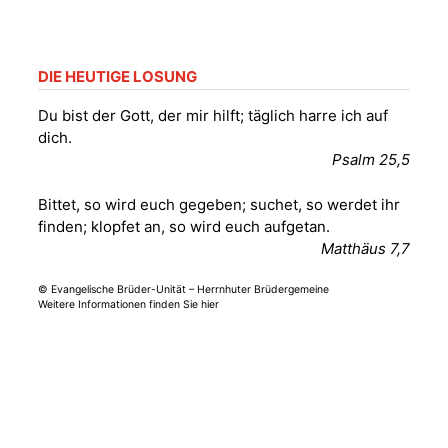
nordwestlich von
Gera“
Kirche Gera-
Frankenthal, Am Gerberg,
DIE HEUTIGE LOSUNG
07548 Gera
Du bist der Gott, der mir hilft; täglich harre ich auf
dich.
Sommerkonzert -
Psalm 25,5
„Sommerorgel“
Fröhliche
Bittet, so wird euch gegeben; suchet, so werdet ihr
Orgelstücke und
12.08.2026
19:00 Uhr
finden; klopfet an, so wird euch aufgetan.
Lieder zum Mitsingen
Matthäus 7,7
Kirche Gera-
Frankenthal, Am Gerberg,
07548 Gera
© Evangelische Brüder-Unität – Herrnhuter Brüdergemeine
Weitere Informationen finden Sie hier
Frankenthal - Offene
Kirche mit
Bilderausstellung:
„Kirchen aus Gera
und der Umgebung
15.08.2026
11:00 Uhr
nordwestlich von