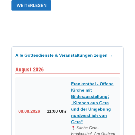
SOMMERKONZERTE
WEITERLESEN
UND
AUSSTELLUNGSERÖFFNUNG…
Alle Gottesdienste & Veranstaltungen zeigen →
August 2026
Frankenthal - Offene
Kirche mit
Bilderausstellung:
„Kirchen aus Gera
und der Umgebung
08.08.2026
11:00 Uhr
nordwestlich von
Gera“
Kirche Gera-
Frankenthal, Am Gerberg,