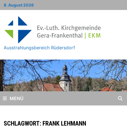
Zum
8. August 2026
Inhalt
springen
Ausstrahlungsbereich Rüdersdorf
MENÜ
SCHLAGWORT:
FRANK LEHMANN