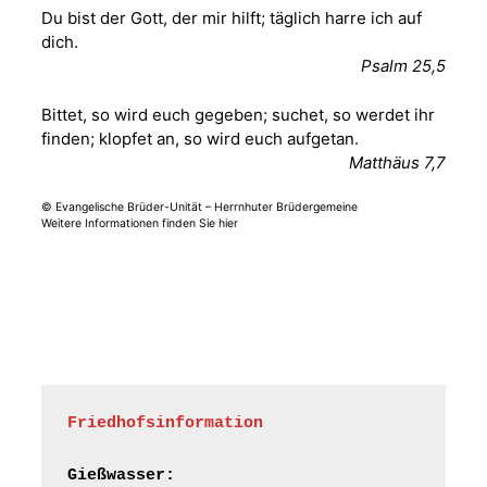
Du bist der Gott, der mir hilft; täglich harre ich auf
dich.
Sommerkonzert -
Psalm 25,5
„Sommerorgel“
Fröhliche
Bittet, so wird euch gegeben; suchet, so werdet ihr
Orgelstücke und
12.08.2026
19:00 Uhr
finden; klopfet an, so wird euch aufgetan.
Lieder zum Mitsingen
Matthäus 7,7
Kirche Gera-
Frankenthal, Am Gerberg,
07548 Gera
© Evangelische Brüder-Unität – Herrnhuter Brüdergemeine
Weitere Informationen finden Sie hier
Frankenthal - Offene
Kirche mit
Bilderausstellung:
„Kirchen aus Gera
und der Umgebung
15.08.2026
11:00 Uhr
nordwestlich von
Gera“
Kirche Gera-
Friedhofsinformation
Frankenthal, Am Gerberg,
07548 Gera
Gießwasser: