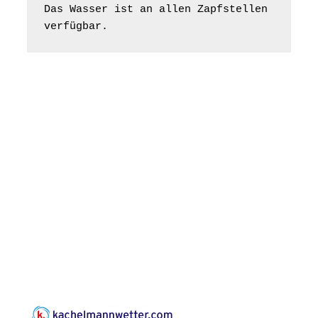
Das Wasser ist an allen Zapfstellen 
Frankenthal - Offene
verfügbar.
Kirche mit
Bilderausstellung:
„Kirchen aus Gera
und der Umgebung
16.08.2026
11:00 Uhr
nordwestlich von
Gera“
Kirche Gera-
Frankenthal, Am Gerberg,
07548 Gera
Konzert: Kraftsdorfer
Musiksommer:
Leonard Cohen
Programm mit Tom
16.08.2026
17:00 Uhr
Horn aus Weimar
07586 Kraftsdorf,
Kirchsteig 1, St Peter &
Paul Kirche