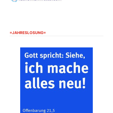
Gottesdienst im
Seniorenheim
Harpersdorf
20.08.2026
09:30 Uhr
Seniorenwohnanlage
"Wohnen Plus",
Harpersdorfer Str. 96a,
=JAHRESLOSUNG=
07586 Kraftsdorf
Frankenthal - Offene
Kirche mit
Bilderausstellung:
„Kirchen aus Gera
und der Umgebung
22.08.2026
11:00 Uhr
nordwestlich von
Gera“
Kirche Gera-
Frankenthal, Am Gerberg,
07548 Gera
Zentraler
Familiengottesdienst