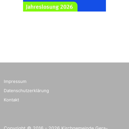
zum
Schuljahresbeginn in
23.08.2026
10:00 Uhr
Rüdersdorf
Ev. Pfarrkirche
Rüdersdorf, Rüdersdorf
30, 07586 Kraftsdorf
Frankenthal - Offene
Kirche mit
Bilderausstellung:
„Kirchen aus Gera
und der Umgebung
23.08.2026
11:00 Uhr
nordwestlich von
Impressum
Gera“
Datenschutzerklärung
Kirche Gera-
Frankenthal, Am Gerberg,
Kontakt
07548 Gera
Kreativnachmittag für
Klein & Groß
Copyright © 2016 - 2026 Kirchgemeinde Gera-
26.08.2026
16:00 Uhr
Ev. Pfarramt