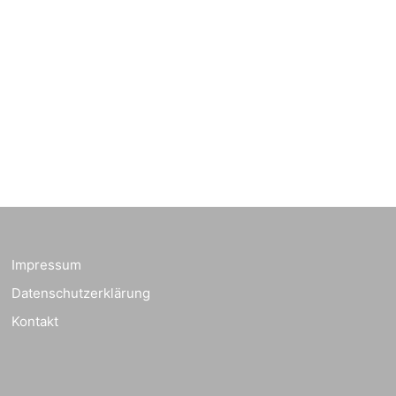
Bilderausstellung:
„Kirchen aus Gera
und der Umgebung
22.08.2026
11:00 Uhr
nordwestlich von
Gera“
📍 Kirche Gera-
Frankenthal, Am Gerberg,
07548 Gera
Zentraler
Familiengottesdienst
zum
Schuljahresbeginn in
23.08.2026
10:00 Uhr
Rüdersdorf
Impressum
📍 Ev. Pfarrkirche
Rüdersdorf, Rüdersdorf
Datenschutzerklärung
30, 07586 Kraftsdorf
Kontakt
Frankenthal - Offene
Kirche mit
Bilderausstellung: