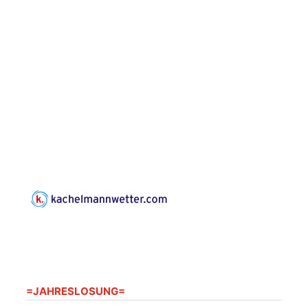
Konzert: Kraftsdorfer
Musiksommer:
Leonard Cohen
Programm mit Tom
16.08.2026
17:00 Uhr
Horn aus Weimar
📍 07586 Kraftsdorf,
Kirchsteig 1, St Peter &
Paul Kirche
Gottesdienst im
Seniorenheim
Harpersdorf
20.08.2026
09:30 Uhr
📍 Seniorenwohnanlage
"Wohnen Plus",
Harpersdorfer Str. 96a,
07586 Kraftsdorf
Frankenthal - Offene
=JAHRESLOSUNG=
Kirche mit