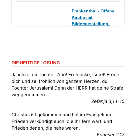
Frankenthal - Offene
Kirche mit
Bilderausstellung:
„Kirchen aus Gera
und der Umgebung
09.08.2026
11:00 Uhr
nordwestlich von
Gera“
📍 Kirche Gera-
Frankenthal, Am Gerberg,
DIE HEUTIGE LOSUNG
07548 Gera
Jauchze, du Tochter Zion! Frohlocke, Israel! Freue
dich und sei fröhlich von ganzem Herzen, du
Sommerkonzert -
Tochter Jerusalem! Denn der HERR hat deine Strafe
„Sommerorgel“
weggenommen.
Fröhliche
Zefanja 3,14-15
Orgelstücke und
12.08.2026
19:00 Uhr
Lieder zum Mitsingen
Christus ist gekommen und hat im Evangelium
📍 Kirche Gera-
Frankenthal, Am Gerberg,
Frieden verkündigt euch, die ihr fern wart, und
07548 Gera
Frieden denen, die nahe waren.
Epheser 2,17