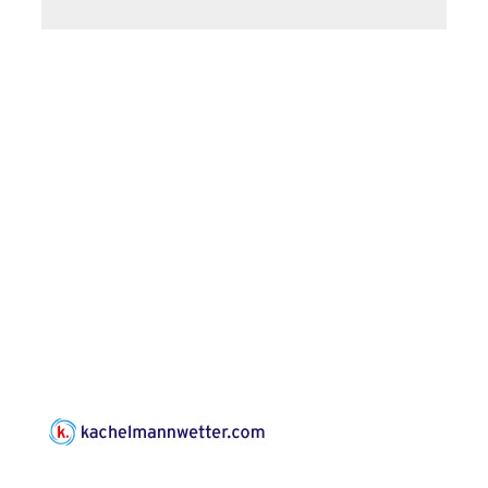
Leonard Cohen
Programm mit Tom
16.08.2026
17:00 Uhr
Horn aus Weimar
07586 Kraftsdorf,
Kirchsteig 1, St Peter &
Paul Kirche
Gottesdienst im
Seniorenheim
Harpersdorf
20.08.2026
09:30 Uhr
Seniorenwohnanlage
"Wohnen Plus",
Harpersdorfer Str. 96a,
07586 Kraftsdorf
Frankenthal - Offene
Kirche mit
Bilderausstellung:
„Kirchen aus Gera
und der Umgebung
22.08.2026
11:00 Uhr
nordwestlich von