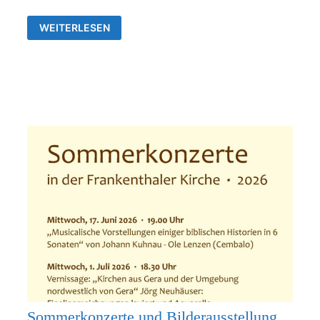
AUSSTELLUNG
WEITERLESEN
VON
JÖRG
NEUHÄUSER
IN
DER
ALLERHEILIGENKIRCHE
FRANKENTHAL
Sommerkonzerte und Bilderausstellung