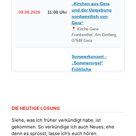
„Kirchen aus Gera
und der Umgebung
09.08.2026
11:00 Uhr
nordwestlich von
Gera“
Kirche Gera-
Frankenthal, Am Gerberg,
07548 Gera
Sommerkonzert -
„Sommerorgel“
Fröhliche
Orgelstücke und
12.08.2026
19:00 Uhr
Lieder zum Mitsingen
Kirche Gera-
Frankenthal, Am Gerberg,
07548 Gera
DIE HEUTIGE LOSUNG
Frankenthal - Offene
Siehe, was ich früher verkündigt habe, ist
Kirche mit
gekommen. So verkündige ich auch Neues; ehe
Bilderausstellung:
denn es sprosst, lasse ich’s euch hören.
„Kirchen aus Gera