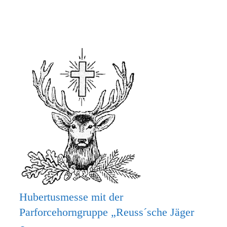
MACH
MIT
BEIM
KRIPPENSPIEL!
Hubertusmesse mit der
Parforcehorngruppe „Reuss´sche Jäger