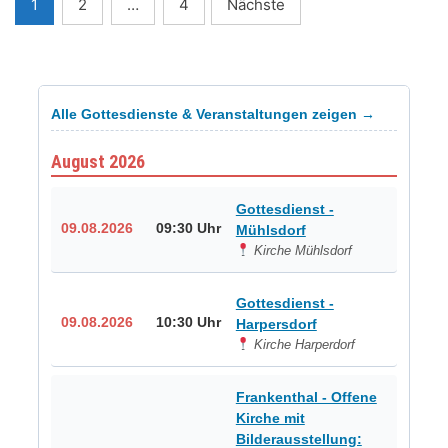
Seitennummerierung
1
2
…
4
Nächste
der
Beiträge
Alle Gottesdienste & Veranstaltungen zeigen →
August 2026
Gottesdienst -
09.08.2026
09:30 Uhr
Mühlsdorf
Kirche Mühlsdorf
Gottesdienst -
09.08.2026
10:30 Uhr
Harpersdorf
Kirche Harperdorf
Frankenthal - Offene
Kirche mit
Bilderausstellung: