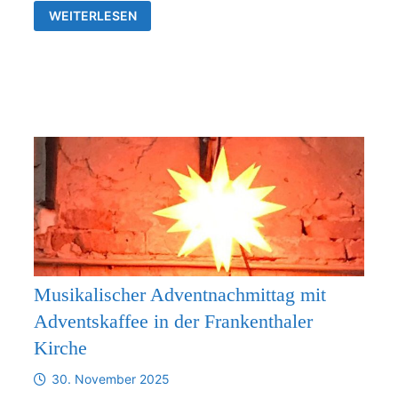
VERBINDLICHE
WEITERLESEN
ZUSAMMENARBEIT
ZWISCHEN
DER
KIRCHGEMEINDE
FRANKENTHAL
UND
DER
KIRCHENGEMEINDE
RÜDERSDORF-
KRAFTSDORF
AB
1.1.2026
Musikalischer Adventnachmittag mit
Adventskaffee in der Frankenthaler
Kirche
30. November 2025