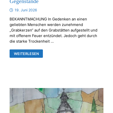
Gegenstände
19. Juni 2026
BEKANNTMACHUNG In Gedenken an einen
geliebten Menschen werden zunehmend
„Grabkerzen“ auf den Grabstätten aufgestellt und
mit offenem Feuer entzündet. Jedoch geht durch
die starke Trockenheit …
KERZEN
WEITERLESEN
ODER
ANDERE
BRENNBARE
GEGENSTÄNDE