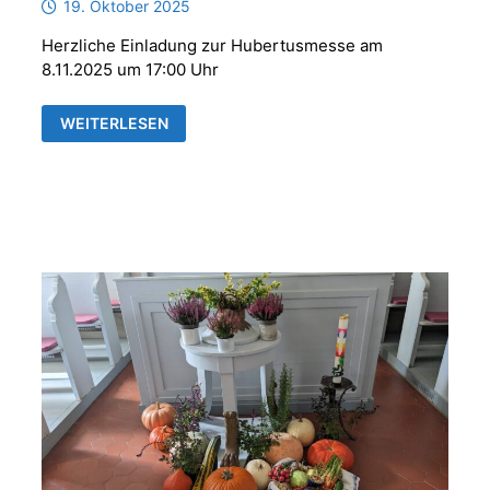
19. Oktober 2025
Herzliche Einladung zur Hubertusmesse am
8.11.2025 um 17:00 Uhr
HUBERTUSMESSE
WEITERLESEN
MIT
DER
PARFORCEHORNGRUPPE
„REUSS
´SCHE
JÄGER