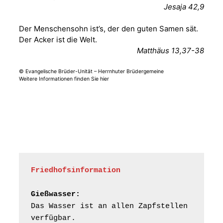
Jesaja 42,9
und der Umgebung
15.08.2026
11:00 Uhr
nordwestlich von
Der Menschensohn ist’s, der den guten Samen sät.
Gera“
Der Acker ist die Welt.
Kirche Gera-
Frankenthal, Am Gerberg,
Matthäus 13,37-38
07548 Gera
© Evangelische Brüder-Unität – Herrnhuter Brüdergemeine
Weitere Informationen finden Sie hier
Frankenthal - Offene
Kirche mit
Bilderausstellung:
„Kirchen aus Gera
und der Umgebung
16.08.2026
11:00 Uhr
nordwestlich von
Gera“
Kirche Gera-
Frankenthal, Am Gerberg,
Friedhofsinformation
07548 Gera
Gießwasser:
Konzert: Kraftsdorfer
Das Wasser ist an allen Zapfstellen 
Musiksommer:
verfügbar.