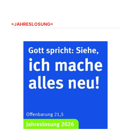
Gera“
Kirche Gera-
Frankenthal, Am Gerberg,
07548 Gera
=JAHRESLOSUNG=
Zentraler
Familiengottesdienst
zum
Schuljahresbeginn in
23.08.2026
10:00 Uhr
Rüdersdorf
Ev. Pfarrkirche
Rüdersdorf, Rüdersdorf
30, 07586 Kraftsdorf
Frankenthal - Offene
Kirche mit
Bilderausstellung:
„Kirchen aus Gera
und der Umgebung
23.08.2026
11:00 Uhr
nordwestlich von
Gera“