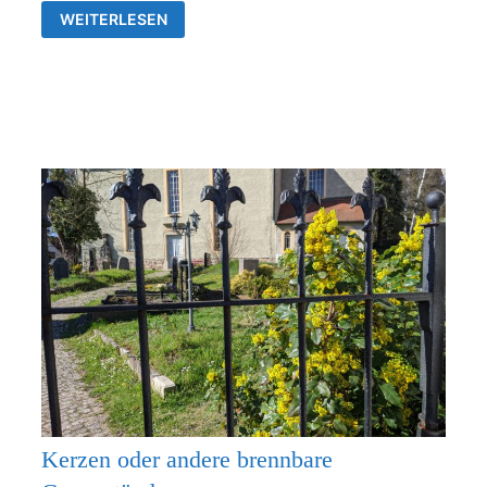
GOTTESDIENSTE
WEITERLESEN
&
VERANSTALTUNGEN
DER
EV.
KIRCHENGEMEINDEN
FRANKENTHAL
UND
RÜDERSDORF-
KRAFTSDORF
Kerzen oder andere brennbare