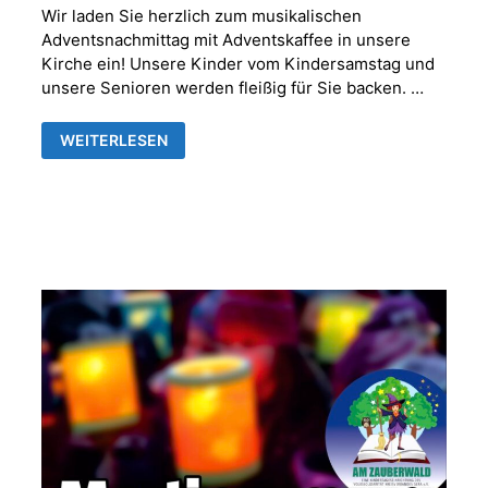
Wir laden Sie herzlich zum musikalischen
Adventsnachmittag mit Adventskaffee in unsere
Kirche ein! Unsere Kinder vom Kindersamstag und
unsere Senioren werden fleißig für Sie backen. …
MUSIKALISCHER
WEITERLESEN
ADVENTNACHMITTAG
MIT
ADVENTSKAFFEE
IN
DER
FRANKENTHALER
KIRCHE