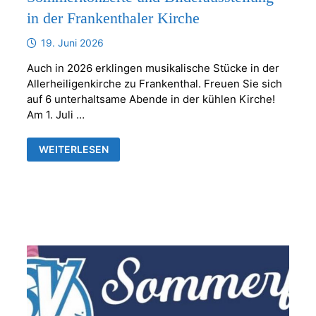
in der Frankenthaler Kirche
19. Juni 2026
Auch in 2026 erklingen musikalische Stücke in der
Allerheiligenkirche zu Frankenthal. Freuen Sie sich
auf 6 unterhaltsame Abende in der kühlen Kirche!
Am 1. Juli …
SOMMERKONZERTE
WEITERLESEN
UND
BILDERAUSSTELLUNG
IN
DER
FRANKENTHALER
KIRCHE