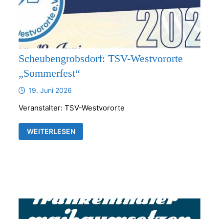
Scheubengrobsdorf: TSV-Westvororte
„Sommerfest“
19. Juni 2026
Veranstalter: TSV-Westvororte
SCHEUBENGROBSDORF:
WEITERLESEN
TSV-
WESTVORORTE
„SOMMERFEST“