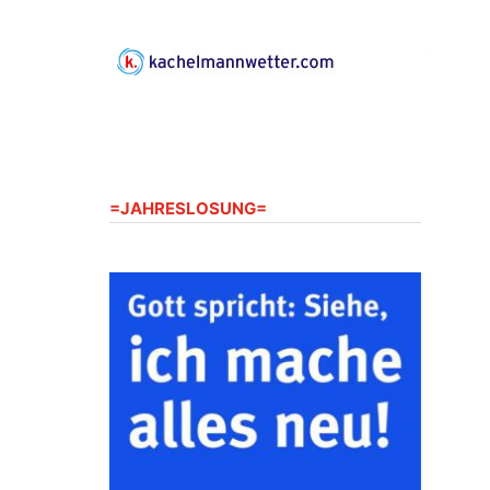
Gerberg, 07548 Gera
23.08.2026
10:00 Uhr
Zentraler Familiengottesdienst
zum Schuljahresbeginn in
Rüdersdorf
Ev. Pfarrkirche Rüdersdorf,
Rüdersdorf 30, 07586 Kraftsdorf
=JAHRESLOSUNG=
23.08.2026
11:00 Uhr
Frankenthal - Offene Kirche mit
Bilderausstellung: „Kirchen aus
Gera und der Umgebung
nordwestlich von Gera“
Kirche Gera-Frankenthal, Am
Gerberg, 07548 Gera
26.08.2026
16:00 Uhr
Kreativnachmittag für Klein &
Groß
Ev. Pfarramt Rüdersdorf 30, 07586