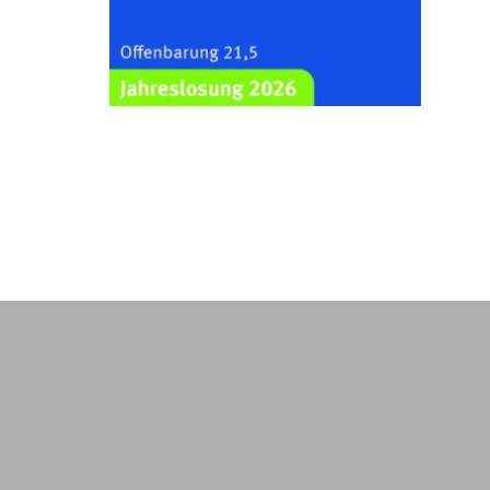
Kraftsdorf
26.08.2026
19:00 Uhr
Sommerkonzert - „Ein
Liederabend“
Kirche Gera-Frankenthal, Am
Gerberg, 07548 Gera
29.08.2026
11:00 Uhr
Frankenthal - Offene Kirche mit
Bilderausstellung: „Kirchen aus
Gera und der Umgebung
nordwestlich von Gera“
Kirche Gera-Frankenthal, Am
Gerberg, 07548 Gera
30.08.2026
09:30 Uhr
Gottesdienst in Mühlsdorf
Evang. Kirche in 07586 Mühlsdorf