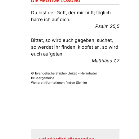
DIE HEUTIGE LOSUNG
Fröhliche Orgelstücke und Lieder
zum Mitsingen
Du bist der Gott, der mir hilft; täglich
Kirche Gera-Frankenthal, Am
harre ich auf dich.
Gerberg, 07548 Gera
Psalm 25,5
15.08.2026
11:00 Uhr
Bittet, so wird euch gegeben; suchet,
Frankenthal - Offene Kirche mit
so werdet ihr finden; klopfet an, so wird
Bilderausstellung: „Kirchen aus
euch aufgetan.
Gera und der Umgebung
Matthäus 7,7
nordwestlich von Gera“
Kirche Gera-Frankenthal, Am
© Evangelische Brüder-Unität – Herrnhuter
Gerberg, 07548 Gera
Brüdergemeine
Weitere Informationen finden Sie hier
16.08.2026
11:00 Uhr
Frankenthal - Offene Kirche mit
Bilderausstellung: „Kirchen aus
Gera und der Umgebung
nordwestlich von Gera“
Kirche Gera-Frankenthal, Am
Gerberg, 07548 Gera