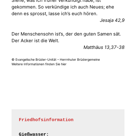
Siehe, was ich früher verkündigt habe, ist
Kirche mit
gekommen. So verkündige ich auch Neues; ehe
Bilderausstellung:
denn es sprosst, lasse ich’s euch hören.
„Kirchen aus Gera
Jesaja 42,9
und der Umgebung
15.08.2026
11:00 Uhr
nordwestlich von
Der Menschensohn ist’s, der den guten Samen sät.
Gera“
Der Acker ist die Welt.
Kirche Gera-
Frankenthal, Am Gerberg,
Matthäus 13,37-38
07548 Gera
© Evangelische Brüder-Unität – Herrnhuter Brüdergemeine
Weitere Informationen finden Sie hier
Frankenthal - Offene
Kirche mit
Bilderausstellung:
„Kirchen aus Gera
und der Umgebung
16.08.2026
11:00 Uhr
nordwestlich von
Gera“
Kirche Gera-
Frankenthal, Am Gerberg,
Friedhofsinformation
07548 Gera
Gießwasser: