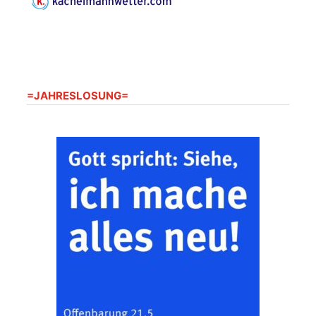
und der Umgebung
22.08.2026
11:00 Uhr
nordwestlich von
Gera“
Kirche Gera-
Frankenthal, Am Gerberg,
07548 Gera
=JAHRESLOSUNG=
Zentraler
Familiengottesdienst
zum
Schuljahresbeginn in
23.08.2026
10:00 Uhr
Rüdersdorf
Ev. Pfarrkirche
Rüdersdorf, Rüdersdorf
30, 07586 Kraftsdorf
Frankenthal - Offene
Kirche mit
Bilderausstellung:
„Kirchen aus Gera
und der Umgebung