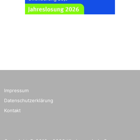
23.08.2026
11:00 Uhr
nordwestlich von
Gera“
Kirche Gera-
Frankenthal, Am Gerberg,
07548 Gera
Kreativnachmittag für
Klein & Groß
26.08.2026
16:00 Uhr
Ev. Pfarramt
Rüdersdorf 30, 07586
Kraftsdorf
Sommerkonzert - „Ein
Impressum
Liederabend“
Datenschutzerklärung
26.08.2026
19:00 Uhr
Kirche Gera-
Frankenthal, Am Gerberg,
Kontakt
07548 Gera
Frankenthal - Offene
Kirche mit