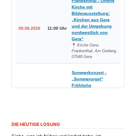
Frankenthal - Offene
Kirche mit
Bilderausstellung:
„Kirchen aus Gera
und der Umgebung
09.08.2026
11:00 Uhr
nordwestlich von
Gera“
Kirche Gera-
Frankenthal, Am Gerberg,
07548 Gera
Sommerkonzert -
„Sommerorgel“
Fröhliche
Orgelstücke und
12.08.2026
19:00 Uhr
Lieder zum Mitsingen
Kirche Gera-
Frankenthal, Am Gerberg,
07548 Gera
DIE HEUTIGE LOSUNG
Frankenthal - Offene