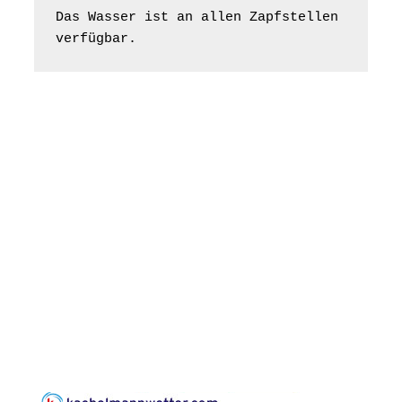
Konzert: Kraftsdorfer
Das Wasser ist an allen Zapfstellen 
Musiksommer:
verfügbar.
Leonard Cohen
Programm mit Tom
16.08.2026
17:00 Uhr
Horn aus Weimar
07586 Kraftsdorf,
Kirchsteig 1, St Peter &
Paul Kirche
Gottesdienst im
Seniorenheim
Harpersdorf
20.08.2026
09:30 Uhr
Seniorenwohnanlage
"Wohnen Plus",
Harpersdorfer Str. 96a,
07586 Kraftsdorf
Frankenthal - Offene
Kirche mit
Bilderausstellung:
„Kirchen aus Gera