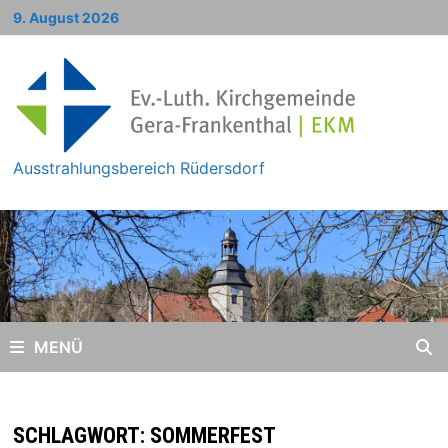
Zum
9. August 2026
Inhalt
springen
Ausstrahlungsbereich Rüdersdorf
MENÜ
SCHLAGWORT:
SOMMERFEST