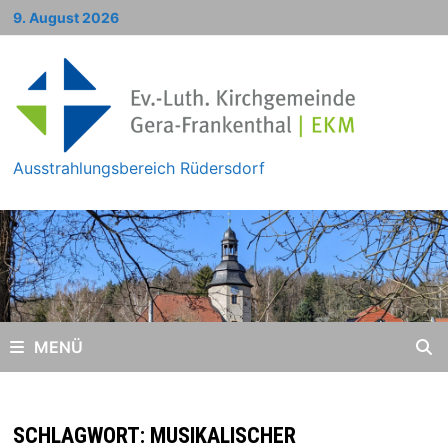
Zum
9. August 2026
Inhalt
springen
Ausstrahlungsbereich Rüdersdorf
MENÜ
SCHLAGWORT:
MUSIKALISCHER