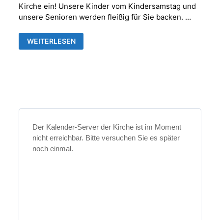
Kirche ein! Unsere Kinder vom Kindersamstag und
unsere Senioren werden fleißig für Sie backen. …
MUSIKALISCHER
WEITERLESEN
ADVENTNACHMITTAG
MIT
ADVENTSKAFFEE
IN
DER
FRANKENTHALER
KIRCHE
Der Kalender-Server der Kirche ist im Moment
nicht erreichbar. Bitte versuchen Sie es später
noch einmal.