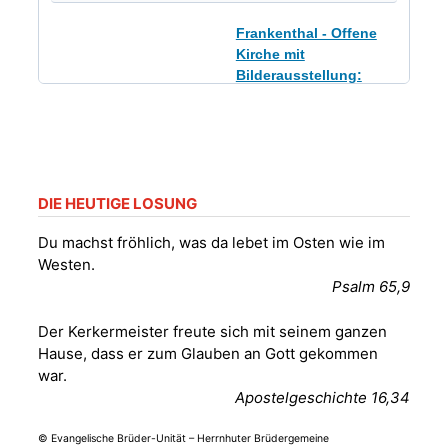
Frankenthal - Offene
Kirche mit
Bilderausstellung:
„Kirchen aus Gera
und der Umgebung
09.08.2026
11:00 Uhr
nordwestlich von
Gera“
Kirche Gera-
Frankenthal, Am Gerberg,
DIE HEUTIGE LOSUNG
07548 Gera
Du machst fröhlich, was da lebet im Osten wie im
Westen.
Sommerkonzert -
Psalm 65,9
„Sommerorgel“
Fröhliche
Der Kerkermeister freute sich mit seinem ganzen
Orgelstücke und
12.08.2026
19:00 Uhr
Hause, dass er zum Glauben an Gott gekommen
Lieder zum Mitsingen
war.
Kirche Gera-
Frankenthal, Am Gerberg,
Apostelgeschichte 16,34
07548 Gera
© Evangelische Brüder-Unität – Herrnhuter Brüdergemeine