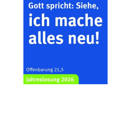
Bilderausstellung:
„Kirchen aus Gera
und der Umgebung
22.08.2026
11:00 Uhr
nordwestlich von
Gera“
Kirche Gera-
Frankenthal, Am Gerberg,
07548 Gera
Zentraler
Familiengottesdienst
zum
Schuljahresbeginn in
23.08.2026
10:00 Uhr
Rüdersdorf
Ev. Pfarrkirche
Rüdersdorf, Rüdersdorf
30, 07586 Kraftsdorf
Frankenthal - Offene
Kirche mit
Bilderausstellung: