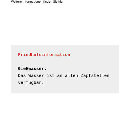
Weitere Informationen finden Sie hier
Frankenthal - Offene
Kirche mit
Bilderausstellung:
„Kirchen aus Gera
und der Umgebung
15.08.2026
11:00 Uhr
nordwestlich von
Gera“
Kirche Gera-
Frankenthal, Am Gerberg,
Friedhofsinformation
07548 Gera
Gießwasser:
Frankenthal - Offene
Das Wasser ist an allen Zapfstellen 
Kirche mit
verfügbar.
Bilderausstellung:
„Kirchen aus Gera
und der Umgebung
16.08.2026
11:00 Uhr
nordwestlich von
Gera“
Kirche Gera-
Frankenthal, Am Gerberg,
07548 Gera