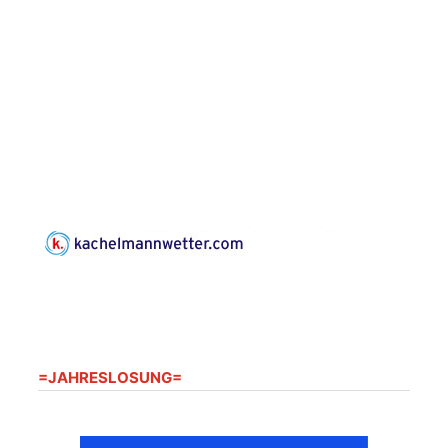
Konzert: Kraftsdorfer
Musiksommer:
Leonard Cohen
Programm mit Tom
16.08.2026
17:00 Uhr
Horn aus Weimar
07586 Kraftsdorf,
Kirchsteig 1, St Peter &
Paul Kirche
Gottesdienst im
Seniorenheim
Harpersdorf
20.08.2026
09:30 Uhr
Seniorenwohnanlage
"Wohnen Plus",
Harpersdorfer Str. 96a,
07586 Kraftsdorf
=JAHRESLOSUNG=
Frankenthal - Offene
Kirche mit