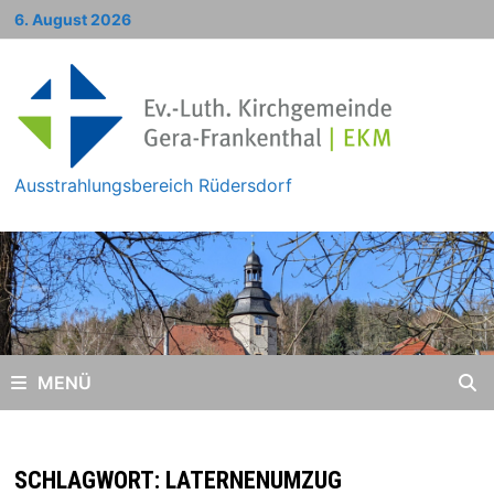
Zum
6. August 2026
Inhalt
springen
Ausstrahlungsbereich Rüdersdorf
MENÜ
SCHLAGWORT:
LATERNENUMZUG