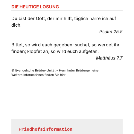
Frankenthal, Am Gerberg,
DIE HEUTIGE LOSUNG
07548 Gera
Du bist der Gott, der mir hilft; täglich harre ich auf
dich.
Sommerkonzert -
Psalm 25,5
„Sommerorgel“
Fröhliche
Bittet, so wird euch gegeben; suchet, so werdet ihr
Orgelstücke und
12.08.2026
19:00 Uhr
finden; klopfet an, so wird euch aufgetan.
Lieder zum Mitsingen
Matthäus 7,7
Kirche Gera-
Frankenthal, Am Gerberg,
07548 Gera
© Evangelische Brüder-Unität – Herrnhuter Brüdergemeine
Weitere Informationen finden Sie hier
Frankenthal - Offene
Kirche mit
Bilderausstellung:
„Kirchen aus Gera
und der Umgebung
15.08.2026
11:00 Uhr
nordwestlich von
Gera“
Kirche Gera-
Friedhofsinformation