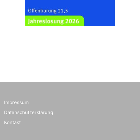
Zentraler
Familiengottesdienst
zum
Schuljahresbeginn in
23.08.2026
10:00 Uhr
Rüdersdorf
Ev. Pfarrkirche
Rüdersdorf, Rüdersdorf
30, 07586 Kraftsdorf
Frankenthal - Offene
Kirche mit
Bilderausstellung:
„Kirchen aus Gera
und der Umgebung
23.08.2026
11:00 Uhr
nordwestlich von
Impressum
Gera“
Datenschutzerklärung
Kirche Gera-
Frankenthal, Am Gerberg,
Kontakt
07548 Gera