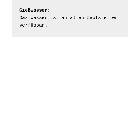
Frankenthal, Am Gerberg,
07548 Gera
Gießwasser:
Das Wasser ist an allen Zapfstellen 
Frankenthal - Offene
verfügbar.
Kirche mit
Bilderausstellung:
„Kirchen aus Gera
und der Umgebung
16.08.2026
11:00 Uhr
nordwestlich von
Gera“
Kirche Gera-
Frankenthal, Am Gerberg,
07548 Gera
Konzert: Kraftsdorfer
Musiksommer:
Leonard Cohen
Programm mit Tom
16.08.2026
17:00 Uhr
Horn aus Weimar
07586 Kraftsdorf,
Kirchsteig 1, St Peter &