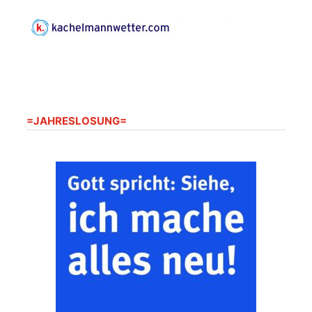
Paul Kirche
Gottesdienst im
Seniorenheim
Harpersdorf
20.08.2026
09:30 Uhr
Seniorenwohnanlage
"Wohnen Plus",
Harpersdorfer Str. 96a,
=JAHRESLOSUNG=
07586 Kraftsdorf
Frankenthal - Offene
Kirche mit
Bilderausstellung:
„Kirchen aus Gera
und der Umgebung
22.08.2026
11:00 Uhr
nordwestlich von
Gera“
Kirche Gera-
Frankenthal, Am Gerberg,
07548 Gera