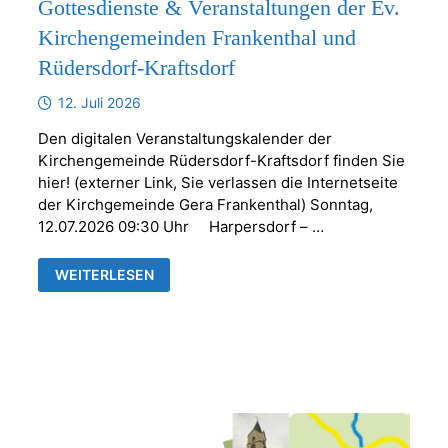
Gottesdienste & Veranstaltungen der Ev.
Kirchengemeinden Frankenthal und
Rüdersdorf-Kraftsdorf
12. Juli 2026
Den digitalen Veranstaltungskalender der
Kirchengemeinde Rüdersdorf-Kraftsdorf finden Sie
hier! (externer Link, Sie verlassen die Internetseite
der Kirchgemeinde Gera Frankenthal) Sonntag,
12.07.2026 09:30 Uhr Harpersdorf – …
GOTTESDIENSTE
WEITERLESEN
&
VERANSTALTUNGEN
DER
EV.
KIRCHENGEMEINDEN
FRANKENTHAL
UND
RÜDERSDORF-
KRAFTSDORF