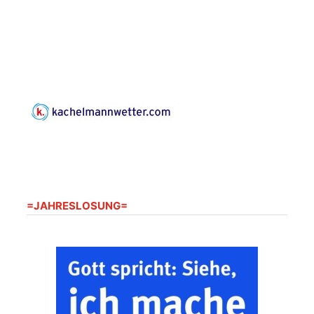
Harpersdorfer Str. 96a,
07586 Kraftsdorf
Frankenthal - Offene
Kirche mit
Bilderausstellung:
„Kirchen aus Gera
und der Umgebung
22.08.2026
11:00 Uhr
nordwestlich von
Gera“
Kirche Gera-
Frankenthal, Am Gerberg,
07548 Gera
=JAHRESLOSUNG=
Zentraler
Familiengottesdienst
zum
Schuljahresbeginn in
23.08.2026
10:00 Uhr
Rüdersdorf
Ev. Pfarrkirche