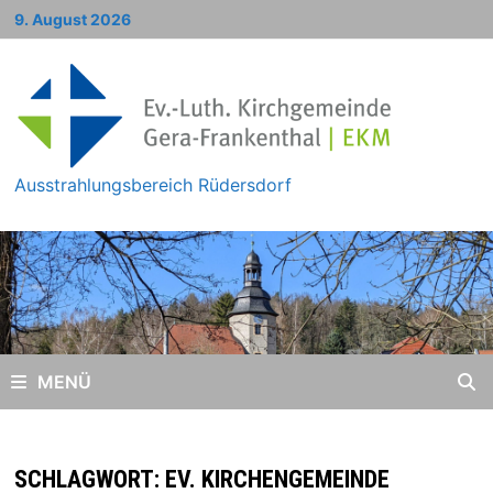
Zum
9. August 2026
Inhalt
springen
Ausstrahlungsbereich Rüdersdorf
MENÜ
SCHLAGWORT:
EV. KIRCHENGEMEINDE