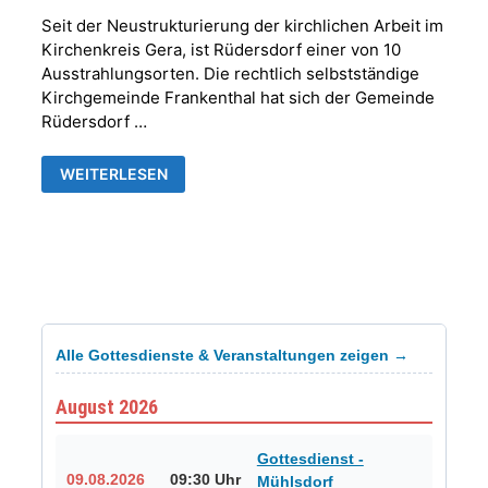
Seit der Neustrukturierung der kirchlichen Arbeit im
Kirchenkreis Gera, ist Rüdersdorf einer von 10
Ausstrahlungsorten. Die rechtlich selbstständige
Kirchgemeinde Frankenthal hat sich der Gemeinde
Rüdersdorf …
VERBINDLICHE
WEITERLESEN
ZUSAMMENARBEIT
ZWISCHEN
DER
KIRCHGEMEINDE
FRANKENTHAL
UND
DER
KIRCHENGEMEINDE
RÜDERSDORF-
KRAFTSDORF
AB
1.1.2026
Alle Gottesdienste & Veranstaltungen zeigen →
August 2026
Gottesdienst -
09.08.2026
09:30 Uhr
Mühlsdorf