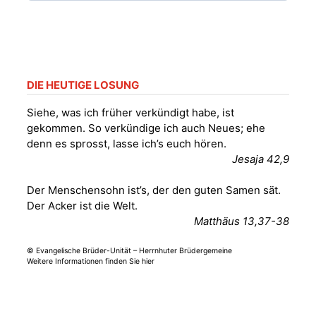
Orgelstücke und
12.08.2026
19:00 Uhr
Lieder zum Mitsingen
Kirche Gera-
Frankenthal, Am Gerberg,
07548 Gera
DIE HEUTIGE LOSUNG
Frankenthal - Offene
Siehe, was ich früher verkündigt habe, ist
Kirche mit
gekommen. So verkündige ich auch Neues; ehe
Bilderausstellung:
denn es sprosst, lasse ich’s euch hören.
„Kirchen aus Gera
Jesaja 42,9
und der Umgebung
15.08.2026
11:00 Uhr
nordwestlich von
Der Menschensohn ist’s, der den guten Samen sät.
Gera“
Der Acker ist die Welt.
Kirche Gera-
Frankenthal, Am Gerberg,
Matthäus 13,37-38
07548 Gera
© Evangelische Brüder-Unität – Herrnhuter Brüdergemeine
Weitere Informationen finden Sie hier
Frankenthal - Offene
Kirche mit
Bilderausstellung:
„Kirchen aus Gera