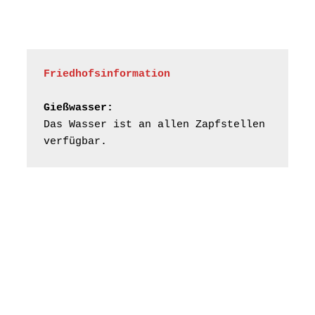
und der Umgebung
16.08.2026
11:00 Uhr
nordwestlich von
Gera“
Kirche Gera-
Frankenthal, Am Gerberg,
Friedhofsinformation
07548 Gera
Gießwasser:
Konzert: Kraftsdorfer
Das Wasser ist an allen Zapfstellen 
Musiksommer:
verfügbar.
Leonard Cohen
Programm mit Tom
16.08.2026
17:00 Uhr
Horn aus Weimar
07586 Kraftsdorf,
Kirchsteig 1, St Peter &
Paul Kirche
Gottesdienst im
Seniorenheim
Harpersdorf
20.08.2026
09:30 Uhr
Seniorenwohnanlage
"Wohnen Plus",