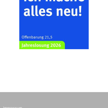
Rüdersdorf, Rüdersdorf
30, 07586 Kraftsdorf
Frankenthal - Offene
Kirche mit
Bilderausstellung:
„Kirchen aus Gera
und der Umgebung
23.08.2026
11:00 Uhr
nordwestlich von
Gera“
Kirche Gera-
Frankenthal, Am Gerberg,
07548 Gera
Kreativnachmittag für
Klein & Groß
26.08.2026
16:00 Uhr
Ev. Pfarramt
Rüdersdorf 30, 07586
Kraftsdorf
Sommerkonzert - „Ein
Impressum