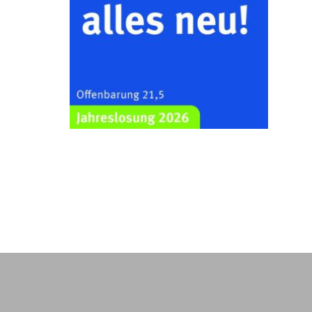
Gera und der Umgebung
nordwestlich von Gera“
Kirche Gera-Frankenthal, Am
Gerberg, 07548 Gera
16.08.2026
11:00 Uhr
Frankenthal - Offene Kirche mit
Bilderausstellung: „Kirchen aus
Gera und der Umgebung
nordwestlich von Gera“
Kirche Gera-Frankenthal, Am
Gerberg, 07548 Gera
16.08.2026
17:00 Uhr
Konzert: Kraftsdorfer
Musiksommer: Leonard Cohen
Programm mit Tom Horn aus
Weimar
07586 Kraftsdorf, Kirchsteig 1, St
Peter & Paul Kirche