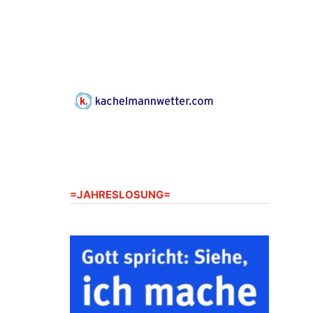
Kirche Harperdorf
09.08.2026
11:00 Uhr
Frankenthal - Offene Kirche mit
Bilderausstellung: „Kirchen aus
Gera und der Umgebung
nordwestlich von Gera“
Kirche Gera-Frankenthal, Am
Gerberg, 07548 Gera
12.08.2026
19:00 Uhr
Sommerkonzert - „Sommerorgel“
=JAHRESLOSUNG=
Fröhliche Orgelstücke und Lieder
zum Mitsingen
Kirche Gera-Frankenthal, Am
Gerberg, 07548 Gera
15.08.2026
11:00 Uhr
Frankenthal - Offene Kirche mit
Bilderausstellung: „Kirchen aus