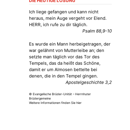
DIE HEUTIGE LOSUNG
August 2026
Ich liege gefangen und kann nicht
heraus, mein Auge vergeht vor Elend.
01.08.2026
11:00 Uhr
HERR, ich rufe zu dir täglich.
Frankenthal - Offene Kirche mit
Psalm 88,9-10
Bilderausstellung: „Kirchen aus
Gera und der Umgebung
Es wurde ein Mann herbeigetragen, der
nordwestlich von Gera“
war gelähmt von Mutterleibe an; den
Kirche Gera-Frankenthal, Am
Gerberg, 07548 Gera
setzte man täglich vor das Tor des
Tempels, das da heißt das Schöne,
damit er um Almosen bettelte bei
02.08.2026
09:30 Uhr
denen, die in den Tempel gingen.
Gottesdienst - Kraftsdorf
Apostelgeschichte 3,2
Kirche Kraftsdorf
© Evangelische Brüder-Unität – Herrnhuter
02.08.2026
10:30 Uhr
Brüdergemeine
Weitere Informationen finden Sie hier
Gottesdienst - Rüdersdorf
Kirche Rüdersdorf
02.08.2026
11:00 Uhr