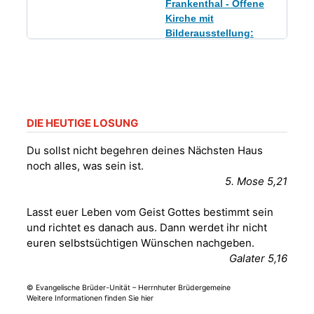
Frankenthal - Offene
Kirche mit
Bilderausstellung:
„Kirchen aus Gera
und der Umgebung
02.08.2026
11:00 Uhr
nordwestlich von
Gera“
Kirche Gera-
Frankenthal, Am Gerberg,
DIE HEUTIGE LOSUNG
07548 Gera
Du sollst nicht begehren deines Nächsten Haus
noch alles, was sein ist.
Frankenthal - Offene
5. Mose 5,21
Kirche mit
Bilderausstellung:
Lasst euer Leben vom Geist Gottes bestimmt sein
„Kirchen aus Gera
und richtet es danach aus. Dann werdet ihr nicht
und der Umgebung
08.08.2026
11:00 Uhr
euren selbstsüchtigen Wünschen nachgeben.
nordwestlich von
Galater 5,16
Gera“
Kirche Gera-
Frankenthal, Am Gerberg,
© Evangelische Brüder-Unität – Herrnhuter Brüdergemeine
Weitere Informationen finden Sie hier
07548 Gera