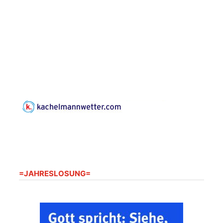
Sommerkonzert -
„Sommerorgel“
Fröhliche
Orgelstücke und
12.08.2026
19:00 Uhr
Lieder zum Mitsingen
Kirche Gera-
Frankenthal, Am Gerberg,
07548 Gera
Frankenthal - Offene
Kirche mit
Bilderausstellung:
„Kirchen aus Gera
und der Umgebung
15.08.2026
11:00 Uhr
nordwestlich von
Gera“
=JAHRESLOSUNG=
Kirche Gera-
Frankenthal, Am Gerberg,
07548 Gera
Frankenthal - Offene