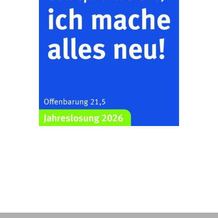
Kirche mit
Bilderausstellung:
„Kirchen aus Gera
und der Umgebung
16.08.2026
11:00 Uhr
nordwestlich von
Gera“
Kirche Gera-
Frankenthal, Am Gerberg,
07548 Gera
Konzert: Kraftsdorfer
Musiksommer:
Leonard Cohen
Programm mit Tom
16.08.2026
17:00 Uhr
Horn aus Weimar
07586 Kraftsdorf,
Kirchsteig 1, St Peter &
Paul Kirche
Gottesdienst im
Seniorenheim