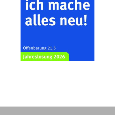
09.08.2026
11:00 Uhr
nordwestlich von
Gera“
Kirche Gera-
Frankenthal, Am Gerberg,
07548 Gera
Sommerkonzert -
„Sommerorgel“
Fröhliche
Orgelstücke und
12.08.2026
19:00 Uhr
Lieder zum Mitsingen
Kirche Gera-
Frankenthal, Am Gerberg,
07548 Gera
Frankenthal - Offene
Kirche mit
Bilderausstellung:
„Kirchen aus Gera
und der Umgebung
15.08.2026
11:00 Uhr