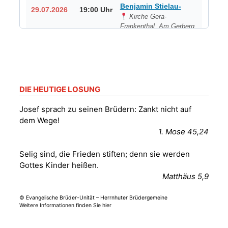
Benjamin Stielau-
29.07.2026
19:00 Uhr
Kirche Gera-
Frankenthal, Am Gerberg,
07548 Gera
August 2026
Frankenthal - Offene
DIE HEUTIGE LOSUNG
Kirche mit
Josef sprach zu seinen Brüdern: Zankt nicht auf
Bilderausstellung:
„Kirchen aus Gera
dem Wege!
und der Umgebung
1. Mose 45,24
01.08.2026
11:00 Uhr
nordwestlich von
Gera“
Selig sind, die Frieden stiften; denn sie werden
Kirche Gera-
Gottes Kinder heißen.
Frankenthal, Am Gerberg,
Matthäus 5,9
07548 Gera
© Evangelische Brüder-Unität – Herrnhuter Brüdergemeine
Weitere Informationen finden Sie hier
Gottesdienst -
02.08.2026
09:30 Uhr
Kraftsdorf