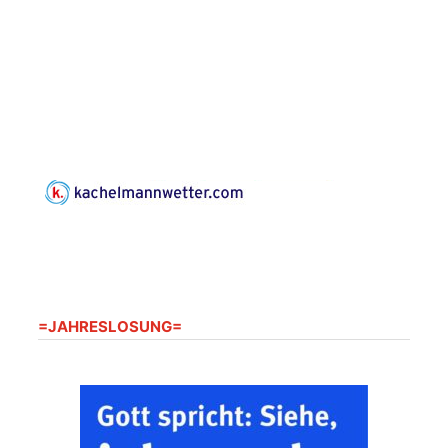
und der Umgebung
08.08.2026
11:00 Uhr
nordwestlich von
Gera“
Kirche Gera-
Frankenthal, Am Gerberg,
07548 Gera
Gottesdienst -
09.08.2026
09:30 Uhr
Mühlsdorf
Kirche Mühlsdorf
Gottesdienst -
09.08.2026
10:30 Uhr
Harpersdorf
Kirche Harperdorf
=JAHRESLOSUNG=
Frankenthal - Offene
Kirche mit
Bilderausstellung:
„Kirchen aus Gera
und der Umgebung