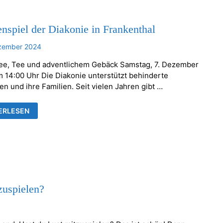
nspiel der Diakonie in Frankenthal
ezember 2024
fee, Tee und adventlichem Gebäck Samstag, 7. Dezember
 14:00 Uhr Die Diakonie unterstützt behinderte
n und ihre Familien. Seit vielen Jahren gibt …
ENSPIEL
ERLESEN
ONIE
KENTHAL
zuspielen?