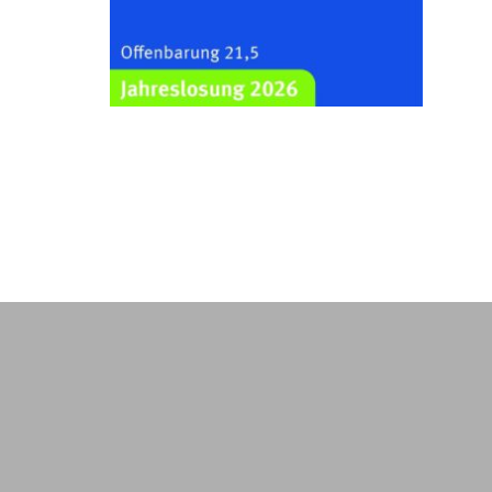
Kraftsdorf
26.08.2026
19:00 Uhr
Sommerkonzert - „Ein
Liederabend“
Kirche Gera-Frankenthal, Am
Gerberg, 07548 Gera
29.08.2026
11:00 Uhr
Frankenthal - Offene Kirche mit
Bilderausstellung: „Kirchen aus
Gera und der Umgebung
nordwestlich von Gera“
Kirche Gera-Frankenthal, Am
Gerberg, 07548 Gera
30.08.2026
09:30 Uhr
Gottesdienst in Mühlsdorf
Evang. Kirche in 07586 Mühlsdorf