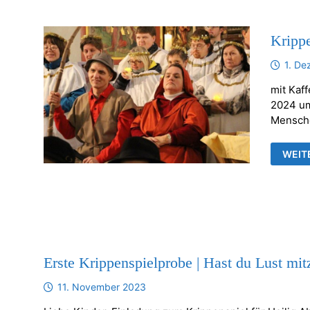
Krippe
1. D
mit Kaf
2024 um
Mensche
KRIPP
WEIT
DER
DIAK
IN
FRAN
Erste Krippenspielprobe | Hast du Lust mit
11. November 2023