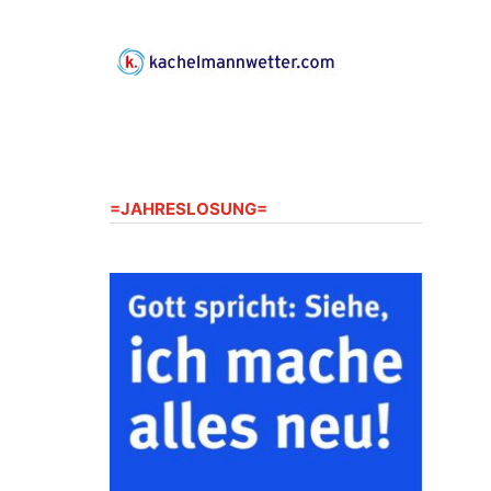
Gerberg, 07548 Gera
23.08.2026
10:00 Uhr
Zentraler Familiengottesdienst
zum Schuljahresbeginn in
Rüdersdorf
Ev. Pfarrkirche Rüdersdorf,
Rüdersdorf 30, 07586 Kraftsdorf
=JAHRESLOSUNG=
23.08.2026
11:00 Uhr
Frankenthal - Offene Kirche mit
Bilderausstellung: „Kirchen aus
Gera und der Umgebung
nordwestlich von Gera“
Kirche Gera-Frankenthal, Am
Gerberg, 07548 Gera
26.08.2026
16:00 Uhr
Kreativnachmittag für Klein &
Groß
Ev. Pfarramt Rüdersdorf 30, 07586