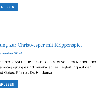
ERLESEN
EN
H
ENSPIEL!
ung zur Christvesper mit Krippenspiel
Dezember 2024
ember 2024 um 16:00 Uhr Gestaltet von den Kindern der
amstagsgruppe und musikalischer Begleitung auf der
nd Geige. Pfarrer: Dr. Hiddemann
ADUNG
ERLESEN
STVESPER
ENSPIEL