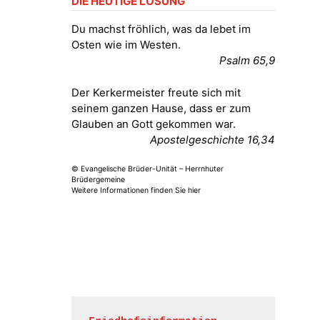
DIE HEUTIGE LOSUNG
Fröhliche Orgelstücke und Lieder
zum Mitsingen
Du machst fröhlich, was da lebet im
Kirche Gera-Frankenthal, Am
Osten wie im Westen.
Gerberg, 07548 Gera
Psalm 65,9
15.08.2026
11:00 Uhr
Der Kerkermeister freute sich mit
Frankenthal - Offene Kirche mit
seinem ganzen Hause, dass er zum
Bilderausstellung: „Kirchen aus
Glauben an Gott gekommen war.
Gera und der Umgebung
Apostelgeschichte 16,34
nordwestlich von Gera“
Kirche Gera-Frankenthal, Am
© Evangelische Brüder-Unität – Herrnhuter
Gerberg, 07548 Gera
Brüdergemeine
Weitere Informationen finden Sie hier
16.08.2026
11:00 Uhr
Frankenthal - Offene Kirche mit
Bilderausstellung: „Kirchen aus
Gera und der Umgebung
nordwestlich von Gera“
Kirche Gera-Frankenthal, Am
Gerberg, 07548 Gera