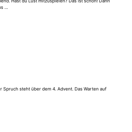
bend. Hast du Lust mitzuspielen? Das ist schön! Dann
us …
er Spruch steht über dem 4. Advent. Das Warten auf