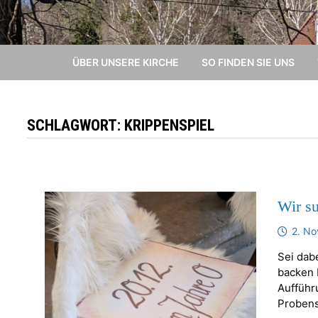
ÜBER UNSERE KIRCHE
SO FINDEN SIE UNS
SCHLAGWORT:
KRIPPENSPIEL
Wir s
2. N
Sei dab
backen 
Aufführ
Probens