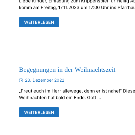
Liebe Kinder, Einladung zum Krippenspiel für Heilig A
komm am Freitag, 17.11.2023 um 17:00 Uhr ins Pfarrha
ERSTE
WEITERLESEN
KRIPPENSPIELPROBE
|
HAST
DU
LUST
MITZUSPIELEN?
Begegnungen in der Weihnachtszeit
23. Dezember 2022
„Freut euch im Herr allewege, denn er ist nahe!“ Dies
Weihnachten hat bald ein Ende. Gott …
BEGEGNUNGEN
WEITERLESEN
IN
DER
WEIHNACHTSZEIT