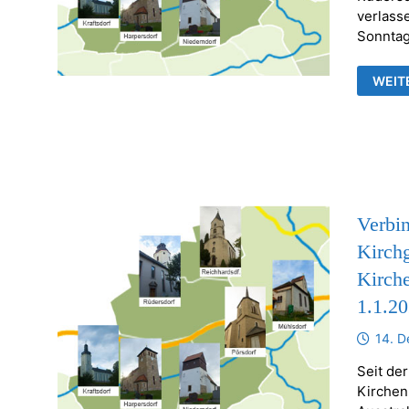
verlass
Sonntag
GOTT
WEIT
&
VERA
DER
EV.
KIRC
FRAN
UND
RÜDE
KRAF
Verbi
Kirch
Kirch
1.1.2
14. 
Seit der
Kirchen