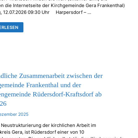
en die Internetseite der Kirchgemeinde Gera Frankenthal)
, 12.07.2026 09:30 Uhr Harpersdorf – …
ESDIENSTE
ERLESEN
NSTALTUNGEN
HENGEMEINDEN
KENTHAL
RSDORF-
TSDORF
ndliche Zusammenarbeit zwischen der
gemeinde Frankenthal und der
engemeinde Rüdersdorf-Kraftsdorf ab
026
Dezember 2025
 Neustrukturierung der kirchlichen Arbeit im
kreis Gera, ist Rüdersdorf einer von 10