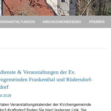
VERANSTALTUNGEN
KIRCHGEMEINDEBÜRO
PFARRER
dienste & Veranstaltungen der Ev.
engemeinden Frankenthal und Rüdersdorf-
dorf
uli 2026
italen Veranstaltungskalender der Kirchengemeinde
rf-Kraftsdorf finden Sie hier! (externer Link, Sie