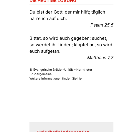
DIE HEUTIGE LOSUNG
Fröhliche Orgelstücke und Lieder
zum Mitsingen
Du bist der Gott, der mir hilft; täglich
Kirche Gera-Frankenthal, Am
harre ich auf dich.
Gerberg, 07548 Gera
Psalm 25,5
15.08.2026
11:00 Uhr
Bittet, so wird euch gegeben; suchet,
Frankenthal - Offene Kirche mit
so werdet ihr finden; klopfet an, so wird
Bilderausstellung: „Kirchen aus
euch aufgetan.
Gera und der Umgebung
Matthäus 7,7
nordwestlich von Gera“
Kirche Gera-Frankenthal, Am
© Evangelische Brüder-Unität – Herrnhuter
Gerberg, 07548 Gera
Brüdergemeine
Weitere Informationen finden Sie hier
16.08.2026
11:00 Uhr
Frankenthal - Offene Kirche mit
Bilderausstellung: „Kirchen aus
Gera und der Umgebung
nordwestlich von Gera“
Kirche Gera-Frankenthal, Am
Gerberg, 07548 Gera