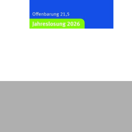
Kraftsdorf
26.08.2026
19:00 Uhr
Sommerkonzert - „Ein
Liederabend“
Kirche Gera-Frankenthal, Am
Gerberg, 07548 Gera
29.08.2026
11:00 Uhr
Frankenthal - Offene Kirche mit
Bilderausstellung: „Kirchen aus
Gera und der Umgebung
nordwestlich von Gera“
Kirche Gera-Frankenthal, Am
Gerberg, 07548 Gera
30.08.2026
09:30 Uhr
Gottesdienst in Mühlsdorf
Evang. Kirche in 07586 Mühlsdorf