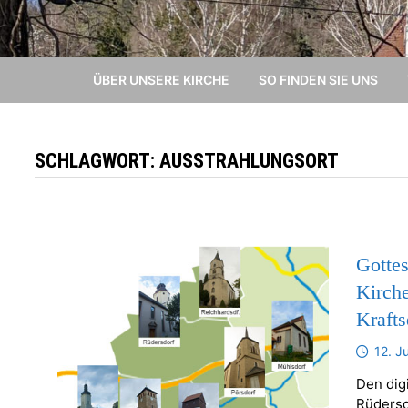
ÜBER UNSERE KIRCHE
SO FINDEN SIE UNS
SCHLAGWORT:
AUSSTRAHLUNGSORT
Gottes
Kirch
Krafts
12. J
Den dig
Rüdersdo