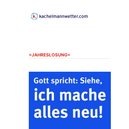
Gerberg, 07548 Gera
23.08.2026
10:00 Uhr
Zentraler Familiengottesdienst
zum Schuljahresbeginn in
Rüdersdorf
Ev. Pfarrkirche Rüdersdorf,
Rüdersdorf 30, 07586 Kraftsdorf
=JAHRESLOSUNG=
23.08.2026
11:00 Uhr
Frankenthal - Offene Kirche mit
Bilderausstellung: „Kirchen aus
Gera und der Umgebung
nordwestlich von Gera“
Kirche Gera-Frankenthal, Am
Gerberg, 07548 Gera
26.08.2026
16:00 Uhr
Kreativnachmittag für Klein &
Groß
Ev. Pfarramt Rüdersdorf 30, 07586