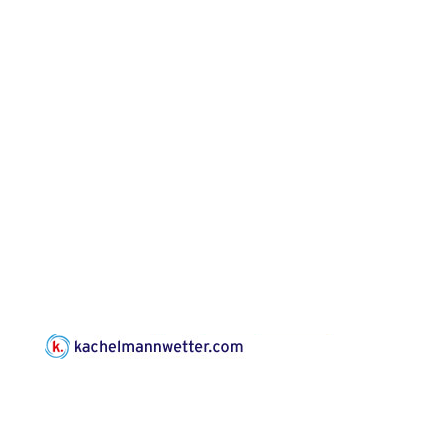
Frankenthal - Offene
Kirche mit
Bilderausstellung:
„Kirchen aus Gera
und der Umgebung
02.08.2026
11:00 Uhr
nordwestlich von
Gera“
Kirche Gera-
Frankenthal, Am Gerberg,
07548 Gera
Frankenthal - Offene
Kirche mit
Bilderausstellung:
„Kirchen aus Gera
und der Umgebung
08.08.2026
11:00 Uhr
nordwestlich von
Gera“
Kirche Gera-
Frankenthal, Am Gerberg,
07548 Gera