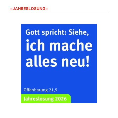
=JAHRESLOSUNG=
Gottesdienst -
09.08.2026
09:30 Uhr
Mühlsdorf
Kirche Mühlsdorf
Gottesdienst -
09.08.2026
10:30 Uhr
Harpersdorf
Kirche Harperdorf
Frankenthal - Offene
Kirche mit
Bilderausstellung:
„Kirchen aus Gera
und der Umgebung
09.08.2026
11:00 Uhr
nordwestlich von
Gera“
Kirche Gera-
Frankenthal, Am Gerberg,
07548 Gera