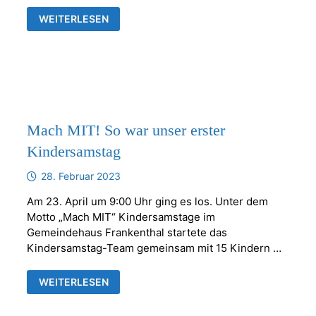
MACH
WEITERLESEN
MIT!
KINDERSAMSTAG
IM
PFARRHAUS
Mach MIT! So war unser erster
Kindersamstag
28. Februar 2023
Am 23. April um 9:00 Uhr ging es los. Unter dem
Motto „Mach MIT“ Kindersamstage im
Gemeindehaus Frankenthal startete das
Kindersamstag-Team gemeinsam mit 15 Kindern …
MACH
WEITERLESEN
MIT!
SO
WAR