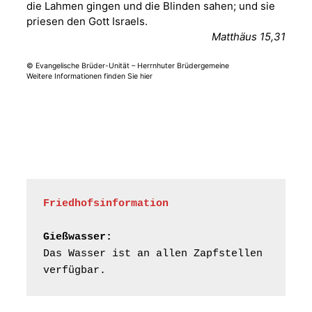
August 2026
die Lahmen gingen und die Blinden sahen; und sie
priesen den Gott Israels.
Frankenthal - Offene
Matthäus 15,31
Kirche mit
Bilderausstellung:
© Evangelische Brüder-Unität – Herrnhuter Brüdergemeine
Weitere Informationen finden Sie hier
„Kirchen aus Gera
und der Umgebung
01.08.2026
11:00 Uhr
nordwestlich von
Gera“
Kirche Gera-
Frankenthal, Am Gerberg,
07548 Gera
Gottesdienst -
Friedhofsinformation
02.08.2026
09:30 Uhr
Kraftsdorf
Kirche Kraftsdorf
Gießwasser:
Das Wasser ist an allen Zapfstellen 
Gottesdienst -
verfügbar.
02.08.2026
10:30 Uhr
Rüdersdorf
Kirche Rüdersdorf