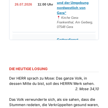
und der Umgebung
26.07.2026
11:00 Uhr
nordwestlich von
Gera“
Kirche Gera-
Frankenthal, Am Gerberg,
07548 Gera
Gottesdienst -
Frankenthal
26.07.2026
14:00 Uhr
Kirche Gera-
Frankenthal, Am Gerberg,
07548 Gera
DIE HEUTIGE LOSUNG
Sommerkonzert -
Frankenthal -
Der HERR sprach zu Mose: Das ganze Volk, in
Benjamin Stielau-
dessen Mitte du bist, soll des HERRN Werk sehen.
29.07.2026
19:00 Uhr
Kirche Gera-
2. Mose 34,10
Frankenthal, Am Gerberg,
07548 Gera
Das Volk verwunderte sich, als sie sahen, dass die
Stummen redeten, die Verkrüppelten gesund waren,