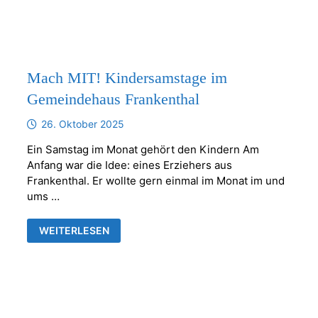
UNSER
ERSTER
KINDERSAMSTAG
Mach MIT! Kindersamstage im
Gemeindehaus Frankenthal
26. Oktober 2025
Ein Samstag im Monat gehört den Kindern Am
Anfang war die Idee: eines Erziehers aus
Frankenthal. Er wollte gern einmal im Monat im und
ums …
MACH
WEITERLESEN
MIT!
KINDERSAMSTAGE
IM
GEMEINDEHAUS
FRANKENTHAL